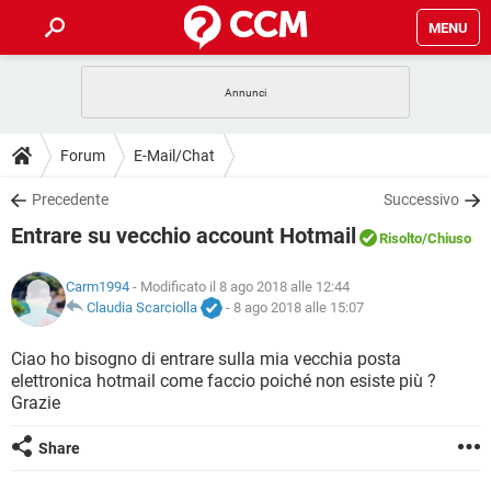
MENU
HOME
COVID-19
GAMING
GUIDE
Forum
E-Mail/Chat
INTRATTENIMENTO
ANDROID
COVID-19
GAMING
DOWNLOAD
Precedente
Successivo
iOS
WINDOWS 10
INTRATTENIMENTO
ANDROID
Entrare su vecchio account Hotmail
INSTAGRAM
COVID-19
WHATSAPP
GAMING
Risolto
/Chiuso
FORUM
iOS
WINDOWS 10
TIKTOK
INTRATTENIMENTO
FACEBOOK
ANDROID
Carm1994
- Modificato il 8 ago 2018 alle 12:44
INSTAGRAM
COVID-19
WHATSAPP
GAMING
GLOSSARIO
Claudia Scarciolla
-
8 ago 2018 alle 15:07
HARDWARE
iOS
WINDOWS 10
TIKTOK
INTRATTENIMENTO
FACEBOOK
ANDROID
INSTAGRAM
COVID-19
WHATSAPP
GAMING
Ciao ho bisogno di entrare sulla mia vecchia posta
HARDWARE
iOS
WINDOWS 10
elettronica hotmail come faccio poiché non esiste più ?
TIKTOK
INTRATTENIMENTO
FACEBOOK
ANDROID
Grazie
INSTAGRAM
WHATSAPP
HARDWARE
iOS
WINDOWS 10
TIKTOK
FACEBOOK
Share
INSTAGRAM
WHATSAPP
HARDWARE