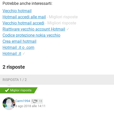
TIKTOK
FACEBOOK
Potrebbe anche interessarti:
Vecchio hotmail
HARDWARE
Hotmail accedi alle mail
- Migliori risposte
Vecchio hotmail accedi
- Migliori risposte
Riattivare vecchio account Hotmail
✓
Codice protezione nokia vecchio
Crea email hotmail
Hotmail .it o .com
Hotmail .it
✓
2 risposte
RISPOSTA 1 / 2
Miglior risposta
Carm1994
13
8 ago 2018 alle 14:11