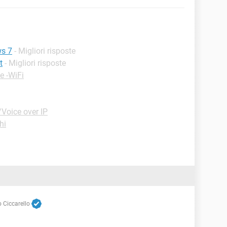
s 7
- Migliori risposte
t
- Migliori risposte
e -WiFi
Voice over IP
hi
 Ciccarello