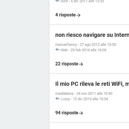
n00r
-
6 dic 2017 alle 13:35
4 risposte
non riesco navigare su Inter
manuefrancy
-
27 ago 2012 alle 10:55
tilde
-
29 feb 2016 alle 18:08
22 risposte
Il mio PC rileva le reti WiFi,
maddalena
-
24 nov 2011 alle 10:40
Luzzy
-
12 dic 2019 alle 18:54
94 risposte