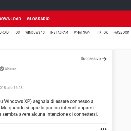
DOWNLOAD
GLOSSARIO
DROID
iOS
WINDOWS 10
INSTAGRAM
WHATSAPP
TIKTOK
FACEBOOK
Successivo
Chiuso
018 alle 16:28
 su Windows XP) segnala di essere connesso a
e. Ma quando si apre la pagina internet appare il
 sembra avere alcuna intenzione di connettersi.