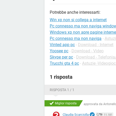
Potrebbe anche interessarti:
Win xp non si collega a internet
Pc connesso ma non naviga window
Windows xp non apre pagine interne
Pc connesso ma non naviga
-
Astuzi
Vinted app pc
-
Download - Internet
Yoosee pc
-
Download - Video
Skype per pc
-
Download - Telefonia/
Trucchi gta 4 pc
-
Astuzie -Videogioc
1 risposta
RISPOSTA 1 / 1
Miglior risposta
approvata da
Antonello
Claudia Scarciolla
11.181