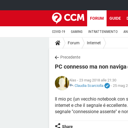
FORUM
GUIDE
COVID-19
GAMING
INTRATTENIMENTO
AN
Forum
Internet
Precedente
PC connesso ma non naviga
Alas
- 23 mag 2018 alle 21:30
Claudia Scarciolla
-
25 mag 2
Il mio pc (un vecchio notebook con
internet e che il segnale é eccellent
segnale "connessione assente" e non
Share