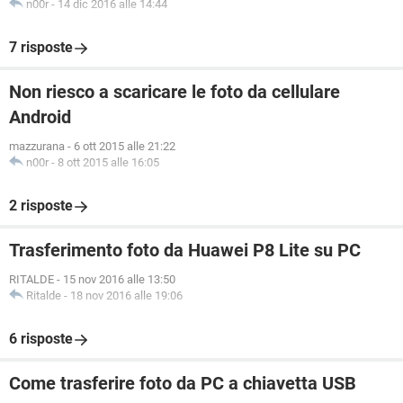
n00r
-
14 dic 2016 alle 14:44
7 risposte
Non riesco a scaricare le foto da cellulare
Android
mazzurana
-
6 ott 2015 alle 21:22
n00r
-
8 ott 2015 alle 16:05
2 risposte
Trasferimento foto da Huawei P8 Lite su PC
RITALDE
-
15 nov 2016 alle 13:50
Ritalde
-
18 nov 2016 alle 19:06
6 risposte
Come trasferire foto da PC a chiavetta USB