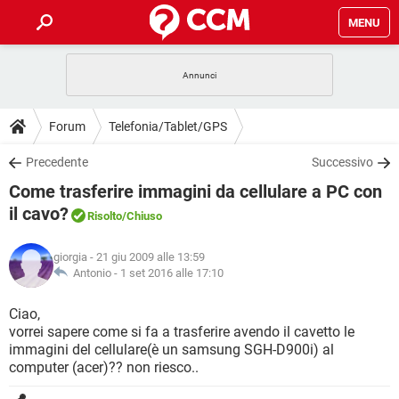
MENU
HOME
COVID-19
GAMING
GUIDE
Forum
Telefonia/Tablet/GPS
INTRATTENIMENTO
ANDROID
COVID-19
GAMING
DOWNLOAD
Precedente
Successivo
iOS
WINDOWS 10
INTRATTENIMENTO
ANDROID
Come trasferire immagini da cellulare a PC con
INSTAGRAM
COVID-19
WHATSAPP
GAMING
FORUM
iOS
WINDOWS 10
il cavo?
Risolto
/Chiuso
TIKTOK
INTRATTENIMENTO
FACEBOOK
ANDROID
INSTAGRAM
COVID-19
WHATSAPP
GAMING
GLOSSARIO
HARDWARE
iOS
WINDOWS 10
giorgia
- 21 giu 2009 alle 13:59
TIKTOK
INTRATTENIMENTO
FACEBOOK
ANDROID
Antonio -
1 set 2016 alle 17:10
INSTAGRAM
COVID-19
WHATSAPP
GAMING
HARDWARE
iOS
WINDOWS 10
Ciao,
TIKTOK
INTRATTENIMENTO
FACEBOOK
ANDROID
INSTAGRAM
WHATSAPP
vorrei sapere come si fa a trasferire avendo il cavetto le
HARDWARE
iOS
WINDOWS 10
immagini del cellulare(è un samsung SGH-D900i) al
TIKTOK
FACEBOOK
computer (acer)?? non riesco..
INSTAGRAM
WHATSAPP
HARDWARE