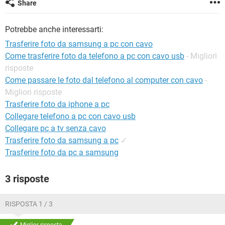
Share
TIKTOK
FACEBOOK
HARDWARE
Potrebbe anche interessarti:
Trasferire foto da samsung a pc con cavo
Come trasferire foto da telefono a pc con cavo usb
- Migliori
risposte
Come passare le foto dal telefono al computer con cavo
-
Migliori risposte
Trasferire foto da iphone a pc
Collegare telefono a pc con cavo usb
Collegare pc a tv senza cavo
Trasferire foto da samsung a pc
✓
Trasferire foto da pc a samsung
3 risposte
RISPOSTA 1 / 3