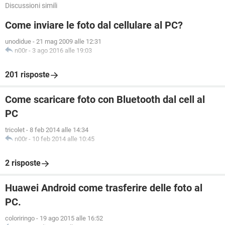
Discussioni simili
Come inviare le foto dal cellulare al PC?
unodidue
-
21 mag 2009 alle 12:31
n00r
-
3 ago 2016 alle 19:03
201 risposte
Come scaricare foto con Bluetooth dal cell al
PC
tricolet
-
8 feb 2014 alle 14:34
n00r
-
10 feb 2014 alle 10:45
2 risposte
Huawei Android come trasferire delle foto al
PC.
coloriringo
-
19 ago 2015 alle 16:52