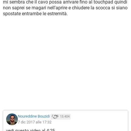
mi sembra che il cavo possa arrivare fino al touchpad quindi
soluzione? Grazie in anticipo.
non saprei se magari nell'aprire e chiudere la scocca si siano
spostate entrambe le estremità.
Noureddine Bouzidi
15.404
7 dic 2017 alle 17:32
vedi questo video al 4:25