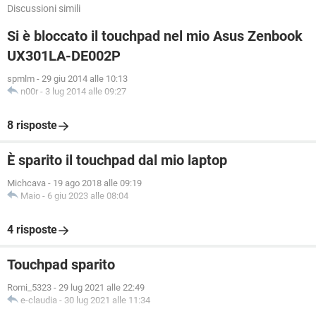
Discussioni simili
Si è bloccato il touchpad nel mio Asus Zenbook
UX301LA-DE002P
spmlm
-
29 giu 2014 alle 10:13
n00r
-
3 lug 2014 alle 09:27
8 risposte
È sparito il touchpad dal mio laptop
Michcava
-
19 ago 2018 alle 09:19
Maio
-
6 giu 2023 alle 08:04
4 risposte
Touchpad sparito
Romi_5323
-
29 lug 2021 alle 22:49
e-claudia
-
30 lug 2021 alle 11:34