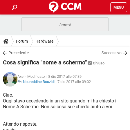
MENU
HOME
COVID-19
GAMING
GUIDE
Forum
Hardware
INTRATTENIMENTO
ANDROID
COVID-19
GAMING
DOWNLOAD
Precedente
Successivo
iOS
WINDOWS 10
INTRATTENIMENTO
ANDROID
Cosa significa "nome a schermo"
INSTAGRAM
COVID-19
WHATSAPP
GAMING
Chiuso
FORUM
iOS
WINDOWS 10
TIKTOK
INTRATTENIMENTO
FACEBOOK
ANDROID
Axel
- Modificato il 8 dic 2017 alle 07:39
INSTAGRAM
COVID-19
WHATSAPP
GAMING
GLOSSARIO
Noureddine Bouzidi
-
7 dic 2017 alle 09:02
HARDWARE
iOS
WINDOWS 10
TIKTOK
INTRATTENIMENTO
FACEBOOK
ANDROID
INSTAGRAM
COVID-19
WHATSAPP
GAMING
Ciao,
HARDWARE
iOS
WINDOWS 10
Oggi stavo accedendo in un sito quando mi ha chiesto il
TIKTOK
INTRATTENIMENTO
FACEBOOK
ANDROID
Nome A Schermo. Non so cosa si è chiedo aiuto a voi
INSTAGRAM
WHATSAPP
HARDWARE
iOS
WINDOWS 10
TIKTOK
FACEBOOK
INSTAGRAM
WHATSAPP
Attendo risposte,
HARDWARE
grazie