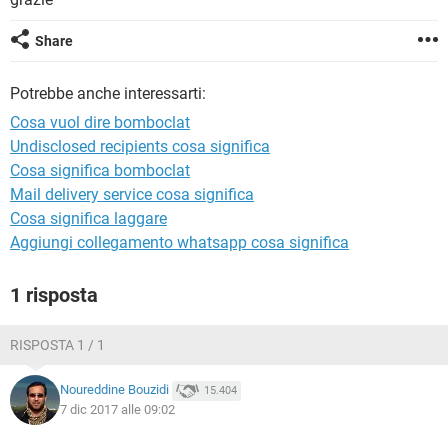
TIKTOK
FACEBOOK
HARDWARE
Share
Potrebbe anche interessarti:
Cosa vuol dire bomboclat
Undisclosed recipients cosa significa
Cosa significa bomboclat
Mail delivery service cosa significa
Cosa significa laggare
Aggiungi collegamento whatsapp cosa significa
1 risposta
RISPOSTA 1 / 1
Noureddine Bouzidi
15.404
7 dic 2017 alle 09:02