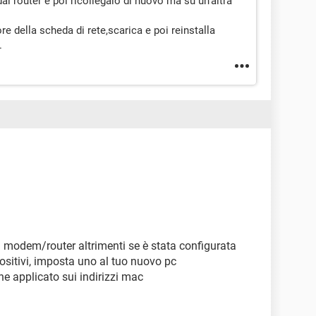
dal router e poi ricollegalo di nuovo ma su un'altra
ore della scheda di rete,scarica e poi reinstalla
.
el modem/router altrimenti se è stata configurata
spositivi, imposta uno al tuo nuovo pc
ne applicato sui indirizzi mac