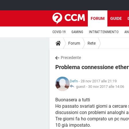
FORUM
GUIDE
COVID-19
GAMING
INTRATTENIMENTO
AN
Forum
Rete
Precedente
Problema connessione ethern
Defn
- 28 nov 2017 alle 21:19
guest -
30 nov 2017 alle 14:06
Buonasera a tutti
Ho passato svariati giorni a cercare 
discussioni con problemi analoghi al
Tre giorni fa ho comprato un pc n
10 già impostato.