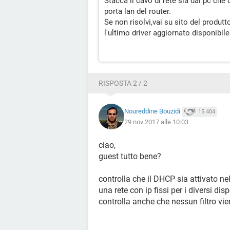
Stacca il cavo di rete sia dal pc che 
porta lan del router.
Se non risolvi,vai su sito del produtt
l'ultimo driver aggiornato disponibile
RISPOSTA 2 / 2
Noureddine Bouzidi
15.404
29 nov 2017 alle 10:03
ciao,
guest tutto bene?
controlla che il DHCP sia attivato n
una rete con ip fissi per i diversi di
controlla anche che nessun filtro vie