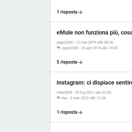
1 risposta
eMule non funziona più, cos
pippi2000
-
12 mar 2019 alle 08:36
pippi2000
-
26 apr 2019 alle 10:45
5 risposte
Instagram: ci dispiace senti
Tata2809
-
30 lug 2021 alle 23:35
lea
-
2 mar 2022 alle 13:28
1 risposta