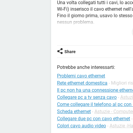
Una volta collegati tutti i cavi, lo 
Wi-Fi) inserisco il cavo ethernet nell'
Fino il giorno prima, usavo lo stess
nessun problema.
Nel dubbio, ho voluto testare con un
Nel centro di connessione di rete no
non si connette, ma non la rileva pro
Ho provato varie cose, leggendo un 
Share
chiudere e riaccendere il modem.
a controllare le proprietà della sched
Potrebbe anche interessarti:
automaticamente indirizzo ip".
Ho provato ad andare nei prompt de
Problemi cavo ethernet
che si trovano in rete suggertiti per
Rete ethernet domestica
- Migliori r
Ho provato ad abilitare/disabilitare 
Il pc non ha una connessione ethern
Ma nulla..
Collegare pc a tv senza cavo
-
Astuz
Alcune stranezze riscontrate, che no
Come collegare il telefono al pc con
non ho protocolli di rete da poter ins
Scheda ethernet
-
Astuzie - Compute
la rete di casa (alla quale tutti ries
Collegare due pc con cavo ethernet
lo stesso cavo) è come non esistesse
Colori cavo audio video
-
Astuzie -H
il rilevamento dei problemi mi segna