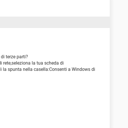
gliarmi, sarò felice di provare a seguire i vostri
ermini poco tecnici e per la spiegazione poco
competente in materia
 di terze parti?
di rete,seleziona la tua scheda di
li la spunta nella casella:Consenti a Windows di