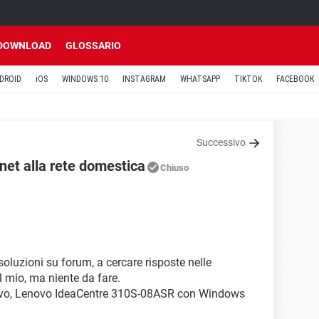
DOWNLOAD
GLOSSARIO
DROID
iOS
WINDOWS 10
INSTAGRAM
WHATSAPP
TIKTOK
FACEBOOK
Successivo
et alla rete domestica
Chiuso
soluzioni su forum, a cercare risposte nelle
 mio, ma niente da fare.
uovo, Lenovo IdeaCentre 310S-08ASR con Windows