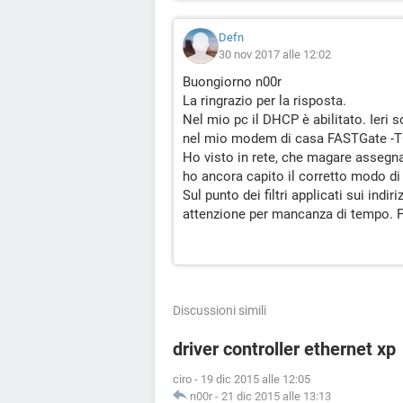
Defn
30 nov 2017 alle 12:02
Buongiorno n00r
La ringrazio per la risposta.
Nel mio pc il DHCP è abilitato. Ieri s
nel mio modem di casa FASTGate -TG
Ho visto in rete, che magare assegna
ho ancora capito il corretto modo di
Sul punto dei filtri applicati sui indi
attenzione per mancanza di tempo. 
Discussioni simili
driver controller ethernet xp
ciro
-
19 dic 2015 alle 12:05
n00r
-
21 dic 2015 alle 13:13