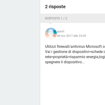
il cavo è scollegato o danneggiato,
indirizzo ip non valido,
2 risposte
Se qualcuno ha una soluzione da consi
consigli.
RISPOSTA 1 / 2
Grazie in anticipo e mi scuso per i t
dettagliata del problema, non sono 
guest
28 nov 2017 alle 23:09
Utilizzi firewall/antivirus Microsoft o
Vai i gestione di dispositivi>schede 
rete>proprietà>risparmio energia,tog
spegnere il dispositivo...