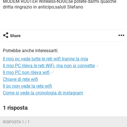
MODEM ROUTER Wireless-N300,se potete darmi qualche
TIKTOK
FACEBOOK
dritta ringrazio in anticipo,saluti Stefano
HARDWARE
Share
Potrebbe anche interessarti:
Il mio pc vede tutte le reti wifi tranne la mia
Il mio PC rileva le reti WiFi, ma non si connette
✓
Il mio PC non rileva wifi
✓
Chiave di rete wifi
Il pc non vede la rete wifi
Come si vede la cronologia di instagram
1 risposta
RISPOSTA 1 / 1