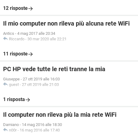
12 risposte
Il mio computer non rileva più alcuna rete WiFi
Antics
-
4 mag 2017 alle 20:34
Riccardo
-
30 mar 2020 alle 22:21
11 risposte
PC HP vede tutte le reti tranne la mia
Giuseppe
-
27 ott 2019 alle 16:03
guest
-
27 ott 2019 alle 21:03
1 risposta
Il computer non rileva più la mia rete WiFi
Damiano
-
14 mag 2016 alle 18:30
n00r
-
16 mag 2016 alle 17:40