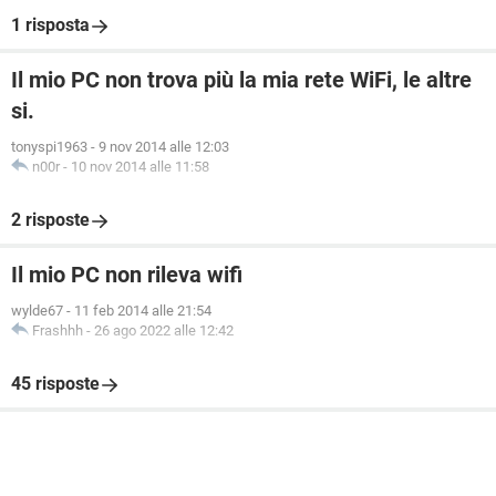
1 risposta
Il mio PC non trova più la mia rete WiFi, le altre
si.
tonyspi1963
-
9 nov 2014 alle 12:03
n00r
-
10 nov 2014 alle 11:58
2 risposte
Il mio PC non rileva wifi
wylde67
-
11 feb 2014 alle 21:54
Frashhh
-
26 ago 2022 alle 12:42
45 risposte