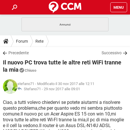
MENU
HOME
COVID-19
GAMING
GUIDE
Forum
Rete
INTRATTENIMENTO
ANDROID
COVID-19
GAMING
DOWNLOAD
Precedente
Successivo
iOS
WINDOWS 10
INTRATTENIMENTO
ANDROID
Il nuovo PC trova tutte le altre reti WiFi tranne
INSTAGRAM
COVID-19
WHATSAPP
GAMING
FORUM
iOS
WINDOWS 10
la mia
Chiuso
TIKTOK
INTRATTENIMENTO
FACEBOOK
ANDROID
INSTAGRAM
COVID-19
WHATSAPP
GAMING
GLOSSARIO
HARDWARE
iOS
WINDOWS 10
stefano71
- Modificato il 30 nov 2017 alle 12:11
TIKTOK
INTRATTENIMENTO
FACEBOOK
ANDROID
Stefano71 -
29 nov 2017 alle 09:01
INSTAGRAM
COVID-19
WHATSAPP
GAMING
HARDWARE
iOS
WINDOWS 10
Ciao, a tutti volevo chiedervi se potete aiutarmi a risolvere
TIKTOK
INTRATTENIMENTO
FACEBOOK
ANDROID
INSTAGRAM
WHATSAPP
questo problema,che per quanto vedo mi sembra piuttosto
HARDWARE
iOS
WINDOWS 10
comune.Il nuovo pc un Acer Aspire ES 15 con win 10,mi
TIKTOK
FACEBOOK
trova tutte le altre reti WI-FI tranne la mia,il pc di mia moglie
INSTAGRAM
WHATSAPP
e il cell la vedono.Il router è un Asus DSL-N14U ADSL
HARDWARE