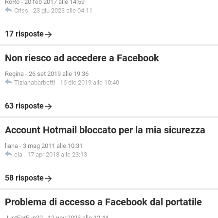
RoRo
-
20 feb 2017 alle 14:59
Criss
-
23 giu 2023 alle 04:11
17 risposte
Non riesco ad accedere a Facebook
Regina
-
26 set 2019 alle 19:36
Tizianabarbetti
-
16 dic 2019 alle 10:40
63 risposte
Account Hotmail bloccato per la mia sicurezza
liana
-
3 mag 2011 alle 10:31
ela
-
17 apr 2018 alle 23:13
58 risposte
Problema di accesso a Facebook dal portatile
JustForFun22
-
12 nov 2023 alle 12:44