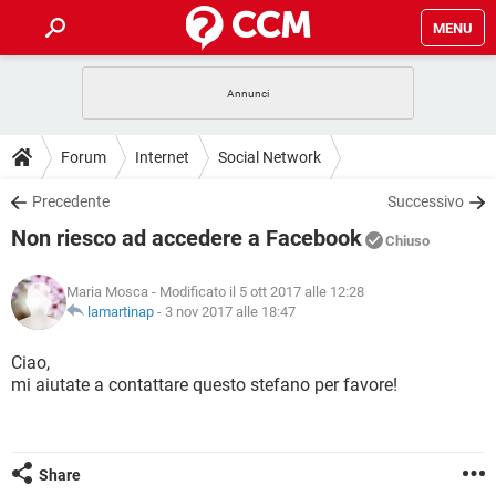
MENU
HOME
COVID-19
GAMING
GUIDE
Forum
Internet
Social Network
INTRATTENIMENTO
ANDROID
COVID-19
GAMING
DOWNLOAD
Precedente
Successivo
iOS
WINDOWS 10
INTRATTENIMENTO
ANDROID
Non riesco ad accedere a Facebook
INSTAGRAM
COVID-19
WHATSAPP
GAMING
Chiuso
FORUM
iOS
WINDOWS 10
TIKTOK
INTRATTENIMENTO
FACEBOOK
ANDROID
Maria Mosca
- Modificato il 5 ott 2017 alle 12:28
INSTAGRAM
COVID-19
WHATSAPP
GAMING
GLOSSARIO
lamartinap
-
3 nov 2017 alle 18:47
HARDWARE
iOS
WINDOWS 10
TIKTOK
INTRATTENIMENTO
FACEBOOK
ANDROID
INSTAGRAM
COVID-19
WHATSAPP
GAMING
Ciao,
HARDWARE
iOS
WINDOWS 10
mi aiutate a contattare questo stefano per favore!
TIKTOK
INTRATTENIMENTO
FACEBOOK
ANDROID
INSTAGRAM
WHATSAPP
HARDWARE
iOS
WINDOWS 10
TIKTOK
FACEBOOK
INSTAGRAM
WHATSAPP
Share
HARDWARE