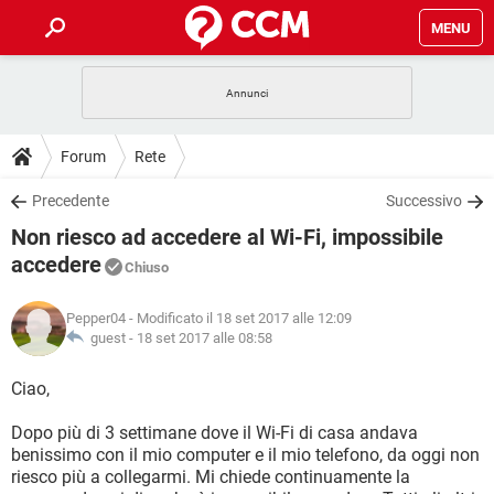
MENU
HOME
COVID-19
GAMING
GUIDE
Forum
Rete
INTRATTENIMENTO
ANDROID
COVID-19
GAMING
DOWNLOAD
Precedente
Successivo
iOS
WINDOWS 10
INTRATTENIMENTO
ANDROID
Non riesco ad accedere al Wi-Fi, impossibile
INSTAGRAM
COVID-19
WHATSAPP
GAMING
FORUM
iOS
WINDOWS 10
accedere
Chiuso
TIKTOK
INTRATTENIMENTO
FACEBOOK
ANDROID
INSTAGRAM
COVID-19
WHATSAPP
GAMING
GLOSSARIO
HARDWARE
iOS
WINDOWS 10
Pepper04
- Modificato il 18 set 2017 alle 12:09
TIKTOK
INTRATTENIMENTO
FACEBOOK
ANDROID
guest -
18 set 2017 alle 08:58
INSTAGRAM
COVID-19
WHATSAPP
GAMING
HARDWARE
iOS
WINDOWS 10
Ciao,
TIKTOK
INTRATTENIMENTO
FACEBOOK
ANDROID
INSTAGRAM
WHATSAPP
HARDWARE
iOS
WINDOWS 10
Dopo più di 3 settimane dove il Wi-Fi di casa andava
TIKTOK
FACEBOOK
benissimo con il mio computer e il mio telefono, da oggi non
INSTAGRAM
WHATSAPP
riesco più a collegarmi. Mi chiede continuamente la
HARDWARE