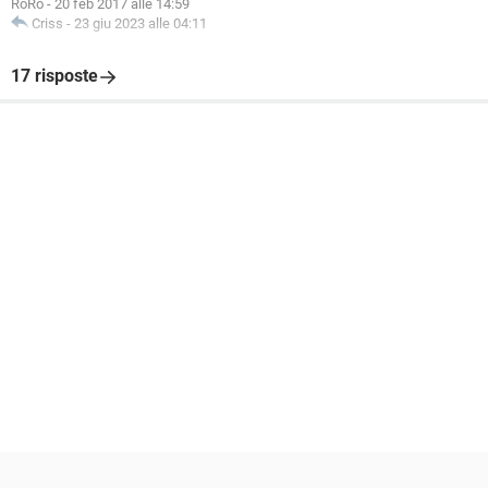
RoRo
-
20 feb 2017 alle 14:59
Criss
-
23 giu 2023 alle 04:11
17 risposte