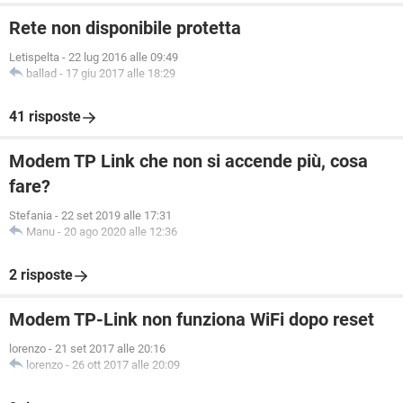
Rete non disponibile protetta
Letispelta
-
22 lug 2016 alle 09:49
ballad
-
17 giu 2017 alle 18:29
41 risposte
Modem TP Link che non si accende più, cosa
fare?
Stefania
-
22 set 2019 alle 17:31
Manu
-
20 ago 2020 alle 12:36
2 risposte
Modem TP-Link non funziona WiFi dopo reset
lorenzo
-
21 set 2017 alle 20:16
lorenzo
-
26 ott 2017 alle 20:09