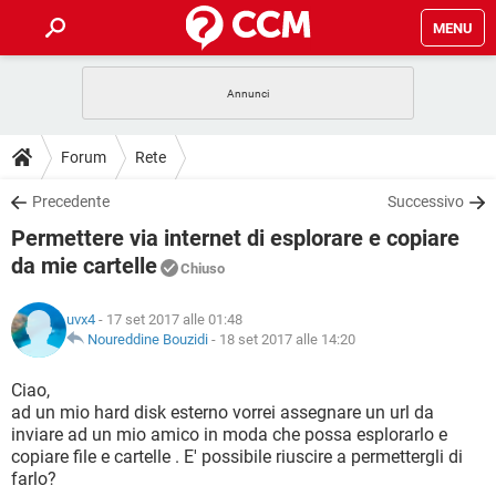
MENU
HOME
COVID-19
GAMING
GUIDE
Forum
Rete
INTRATTENIMENTO
ANDROID
COVID-19
GAMING
DOWNLOAD
Precedente
Successivo
iOS
WINDOWS 10
INTRATTENIMENTO
ANDROID
Permettere via internet di esplorare e copiare
INSTAGRAM
COVID-19
WHATSAPP
GAMING
FORUM
iOS
WINDOWS 10
da mie cartelle
Chiuso
TIKTOK
INTRATTENIMENTO
FACEBOOK
ANDROID
INSTAGRAM
COVID-19
WHATSAPP
GAMING
GLOSSARIO
HARDWARE
iOS
WINDOWS 10
uvx4
- 17 set 2017 alle 01:48
TIKTOK
INTRATTENIMENTO
FACEBOOK
ANDROID
Noureddine Bouzidi
-
18 set 2017 alle 14:20
INSTAGRAM
COVID-19
WHATSAPP
GAMING
HARDWARE
iOS
WINDOWS 10
Ciao,
TIKTOK
INTRATTENIMENTO
FACEBOOK
ANDROID
INSTAGRAM
WHATSAPP
ad un mio hard disk esterno vorrei assegnare un url da
HARDWARE
iOS
WINDOWS 10
inviare ad un mio amico in moda che possa esplorarlo e
TIKTOK
FACEBOOK
copiare file e cartelle . E' possibile riuscire a permettergli di
INSTAGRAM
WHATSAPP
farlo?
HARDWARE