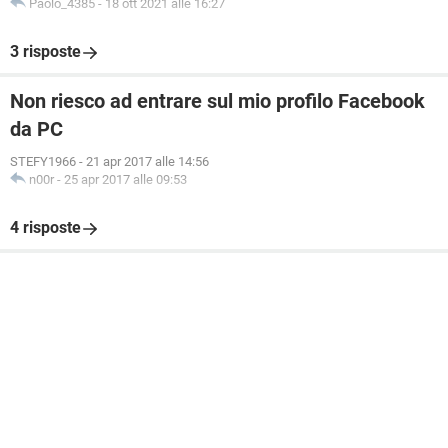
Paolo_4385
-
18 ott 2021 alle 16:27
3 risposte
Non riesco ad entrare sul mio profilo Facebook
da PC
STEFY1966
-
21 apr 2017 alle 14:56
n00r
-
25 apr 2017 alle 09:53
4 risposte