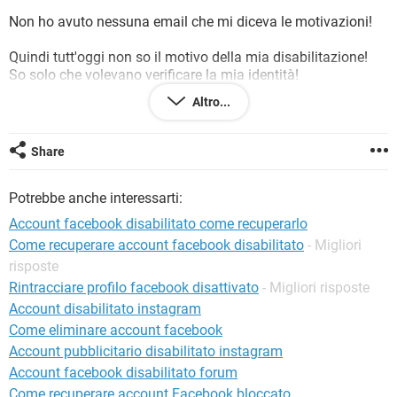
TIKTOK
FACEBOOK
Non ho avuto nessuna email che mi diceva le motivazioni!
HARDWARE
Quindi tutt'oggi non so il motivo della mia disabilitazione!
So solo che volevano verificare la mia identità!
Ho inviato la mia patente ma niente!
Altro...
Possibile che non ci sia nessuno che ha un contatto diretto
di facebook? Intendo un numero di telefono! Che diamine
anche paypal ha un'assistenza telefonica!
Share
Non vi sembra assurda questa cosa?
Potrebbe anche interessarti:
Tutte le ditte serie hanno call center! Questo sta a dimostrare
Account facebook disabilitato come recuperarlo
che facebook non è poi così serio! Se lo fosse non si
Come recuperare account facebook disabilitato
- Migliori
nasconderebbe in forum e email!
risposte
Voi che ne pensate?
Rintracciare profilo facebook disattivato
- Migliori risposte
Account disabilitato instagram
Daniele
Come eliminare account facebook
Account pubblicitario disabilitato instagram
Account facebook disabilitato forum
Come recuperare account Facebook bloccato