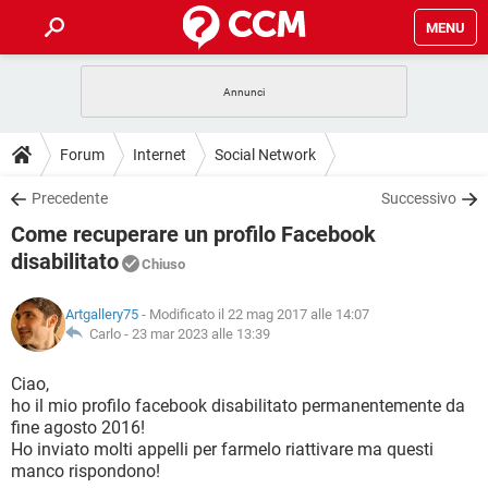
MENU
HOME
COVID-19
GAMING
GUIDE
Forum
Internet
Social Network
INTRATTENIMENTO
ANDROID
COVID-19
GAMING
DOWNLOAD
Precedente
Successivo
iOS
WINDOWS 10
INTRATTENIMENTO
ANDROID
Come recuperare un profilo Facebook
INSTAGRAM
COVID-19
WHATSAPP
GAMING
FORUM
iOS
WINDOWS 10
disabilitato
Chiuso
TIKTOK
INTRATTENIMENTO
FACEBOOK
ANDROID
INSTAGRAM
COVID-19
WHATSAPP
GAMING
GLOSSARIO
HARDWARE
iOS
WINDOWS 10
Artgallery75
- Modificato il 22 mag 2017 alle 14:07
TIKTOK
INTRATTENIMENTO
FACEBOOK
ANDROID
Carlo -
23 mar 2023 alle 13:39
INSTAGRAM
COVID-19
WHATSAPP
GAMING
HARDWARE
iOS
WINDOWS 10
Ciao,
TIKTOK
INTRATTENIMENTO
FACEBOOK
ANDROID
INSTAGRAM
WHATSAPP
ho il mio profilo facebook disabilitato permanentemente da
HARDWARE
iOS
WINDOWS 10
fine agosto 2016!
TIKTOK
FACEBOOK
Ho inviato molti appelli per farmelo riattivare ma questi
INSTAGRAM
WHATSAPP
manco rispondono!
HARDWARE