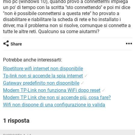
mio pc (windows 10), quando provo a connettermi impiega
TIKTOK
FACEBOOK
un po' di tempo con la scritta "sto connettendo" e poi mi dice
HARDWARE
"non è possibile connettersi a questa rete" ho provato a
disabilitare e riabilitare la scheda di rete e ho installato i
driver, ma il problema non si risolve, comunque si connette a
tutte le altre reti. Qualcuno sa come aiutarmi?
Share
Potrebbe anche interessarti:
Ripetitore wifi internet non disponibile
Tp-link non si accende la spia internet
✓
Gateway predefinito non disponibile
✓
Modem TP-Link non funziona WiFi dopo reset
✓
Modem TP Link che non si accende più, cosa fare?
Wifi non dispone di una configurazione ip valida
1 risposta