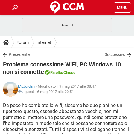
MENU
HOME
COVID-19
GAMING
GUIDE
Forum
Internet
INTRATTENIMENTO
ANDROID
COVID-19
GAMING
DOWNLOAD
Precedente
Successivo
iOS
WINDOWS 10
INTRATTENIMENTO
ANDROID
Problema connessione WiFi, PC Windows 10
INSTAGRAM
COVID-19
WHATSAPP
GAMING
FORUM
iOS
WINDOWS 10
non si connette
Risolto
/Chiuso
TIKTOK
INTRATTENIMENTO
FACEBOOK
ANDROID
INSTAGRAM
COVID-19
WHATSAPP
GAMING
GLOSSARIO
HARDWARE
iOS
WINDOWS 10
Mr.Jordan
- Modificato il 9 mag 2017 alle 08:47
TIKTOK
INTRATTENIMENTO
FACEBOOK
ANDROID
guest -
6 mag 2017 alle 20:51
INSTAGRAM
COVID-19
WHATSAPP
GAMING
HARDWARE
iOS
WINDOWS 10
Da poco ho cambiato la wifi, siccome ho due piani ho un
TIKTOK
INTRATTENIMENTO
FACEBOOK
ANDROID
INSTAGRAM
WHATSAPP
ripetitore, questo, essendo abbastanza vecchio, non mi
HARDWARE
iOS
WINDOWS 10
permette di mettere una password.-quindi come protezione
TIKTOK
FACEBOOK
l'ho impostato in modo tale che si possano connettere solo i
INSTAGRAM
WHATSAPP
dispositvi autorizzati. Tutti i dispositivi si collegano tranne il
HARDWARE