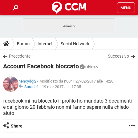
MENU
HOME
COVID-19
GAMING
GUIDE
Forum
Internet
Social Network
INTRATTENIMENTO
ANDROID
COVID-19
GAMING
DOWNLOAD
Precedente
Successivo
iOS
WINDOWS 10
INTRATTENIMENTO
ANDROID
Account Facebook bloccato
INSTAGRAM
COVID-19
WHATSAPP
GAMING
Chiuso
FORUM
iOS
WINDOWS 10
TIKTOK
INTRATTENIMENTO
FACEBOOK
ANDROID
nencydgl2
- Modificato da n00r il 27/02/2017 alle 14:28
INSTAGRAM
COVID-19
WHATSAPP
GAMING
GLOSSARIO
Sarade1
-
19 mar 2017 alle 17:35
HARDWARE
iOS
WINDOWS 10
TIKTOK
INTRATTENIMENTO
FACEBOOK
ANDROID
INSTAGRAM
COVID-19
WHATSAPP
GAMING
facebook mi ha bloccato il profilo ho mandato 3 documenti
HARDWARE
iOS
WINDOWS 10
e dal giorno 20 febbraio non mi fanno sapere nulla chiedo
TIKTOK
INTRATTENIMENTO
FACEBOOK
ANDROID
aiuto
INSTAGRAM
WHATSAPP
HARDWARE
iOS
WINDOWS 10
TIKTOK
FACEBOOK
Share
INSTAGRAM
WHATSAPP
HARDWARE