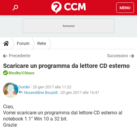
MENU
HOME
COVID-19
GAMING
GUIDE
Forum
Rete
INTRATTENIMENTO
ANDROID
COVID-19
GAMING
DOWNLOAD
Precedente
Successivo
iOS
WINDOWS 10
INTRATTENIMENTO
ANDROID
Scaricare un programma da lettore CD esterno
INSTAGRAM
COVID-19
WHATSAPP
GAMING
FORUM
iOS
WINDOWS 10
Risolto
/Chiuso
TIKTOK
INTRATTENIMENTO
FACEBOOK
ANDROID
INSTAGRAM
COVID-19
WHATSAPP
GAMING
GLOSSARIO
HARDWARE
iOS
Dordel
- 20 gen 2017 alle 11:22
WINDOWS 10
TIKTOK
INTRATTENIMENTO
FACEBOOK
ANDROID
Noureddine Bouzidi
-
20 gen 2017 alle 16:47
INSTAGRAM
COVID-19
WHATSAPP
GAMING
HARDWARE
iOS
WINDOWS 10
Ciao,
TIKTOK
INTRATTENIMENTO
FACEBOOK
ANDROID
Vorrei scaricare un programma dal lettore CD esterno al
INSTAGRAM
WHATSAPP
notebook 1.1" Win 10 a 32 bit.
HARDWARE
iOS
WINDOWS 10
TIKTOK
FACEBOOK
Grazie
INSTAGRAM
WHATSAPP
HARDWARE