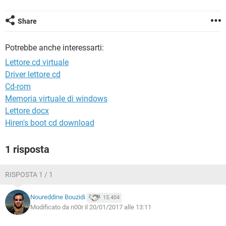
TIKTOK
FACEBOOK
HARDWARE
Share
Potrebbe anche interessarti:
Lettore cd virtuale
Driver lettore cd
Cd-rom
Memoria virtuale di windows
Lettore docx
Hiren's boot cd download
1 risposta
RISPOSTA 1 / 1
Noureddine Bouzidi
15.404
Modificato da n00r il 20/01/2017 alle 13:11