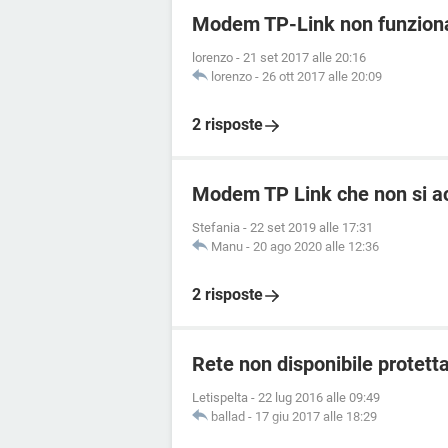
Modem TP-Link non funziona
lorenzo
-
21 set 2017 alle 20:16
lorenzo
-
26 ott 2017 alle 20:09
2 risposte
Modem TP Link che non si ac
Stefania
-
22 set 2019 alle 17:31
Manu
-
20 ago 2020 alle 12:36
2 risposte
Rete non disponibile protett
Letispelta
-
22 lug 2016 alle 09:49
ballad
-
17 giu 2017 alle 18:29