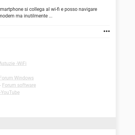
smartphone si collega al wi-fi e posso navigare
modem ma inutilmente ...
Astuzie -WiFi
Forum Windows
-
Forum software
 -YouTube