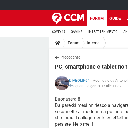
FORUM
GUIDE
COVID-19
GAMING
INTRATTENIMENTO
AN
Forum
Internet
Precedente
PC, smartphone e tablet non
DIABOLIK64
- Modificato da Antonel
guest -
8 gen 2017 alle 11:32
Buonasera !!
Da parekki mesi nn riesco a navigare 
si connette al modem ma poi nn è pos
eliminare il collegamento ed effett
persiste. Help me !!