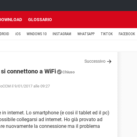
DOWNLOAD
GLOSSARIO
DROID
iOS
WINDOWS 10
INSTAGRAM
WHATSAPP
TIKTOK
FACEBOOK
Successivo
 si connettono a WiFi
Chiuso
loCCM il 9/01/2017 alle 09:27
in internet. Lo smartphone (e così il tablet ed il pc)
sibile collegarsi ad internet. Ho già provato ad
uare nuovamente la connessione ma il problema