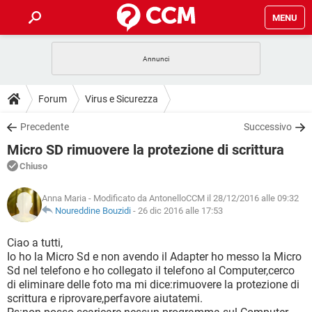
MENU
HOME
COVID-19
GAMING
GUIDE
Forum
Virus e Sicurezza
INTRATTENIMENTO
ANDROID
COVID-19
GAMING
DOWNLOAD
Precedente
Successivo
iOS
WINDOWS 10
INTRATTENIMENTO
ANDROID
Micro SD rimuovere la protezione di scrittura
INSTAGRAM
COVID-19
WHATSAPP
GAMING
FORUM
iOS
WINDOWS 10
Chiuso
TIKTOK
INTRATTENIMENTO
FACEBOOK
ANDROID
INSTAGRAM
COVID-19
WHATSAPP
GAMING
GLOSSARIO
HARDWARE
iOS
Anna Maria
- Modificato da AntonelloCCM il 28/12/2016 alle 09:32
WINDOWS 10
TIKTOK
INTRATTENIMENTO
FACEBOOK
ANDROID
Noureddine Bouzidi
-
26 dic 2016 alle 17:53
INSTAGRAM
COVID-19
WHATSAPP
GAMING
HARDWARE
iOS
WINDOWS 10
Ciao a tutti,
TIKTOK
INTRATTENIMENTO
FACEBOOK
ANDROID
Io ho la Micro Sd e non avendo il Adapter ho messo la Micro
INSTAGRAM
WHATSAPP
Sd nel telefono e ho collegato il telefono al Computer,cerco
HARDWARE
iOS
WINDOWS 10
TIKTOK
FACEBOOK
di eliminare delle foto ma mi dice:rimuovere la protezione di
INSTAGRAM
WHATSAPP
scrittura e riprovare,perfavore aiutatemi.
HARDWARE