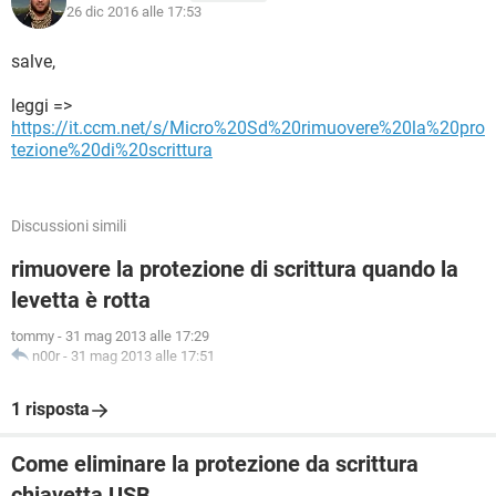
26 dic 2016 alle 17:53
salve,
leggi =>
https://it.ccm.net/s/Micro%20Sd%20rimuovere%20la%20pro
tezione%20di%20scrittura
Discussioni simili
rimuovere la protezione di scrittura quando la
levetta è rotta
tommy
-
31 mag 2013 alle 17:29
n00r
-
31 mag 2013 alle 17:51
1 risposta
Come eliminare la protezione da scrittura
chiavetta USB