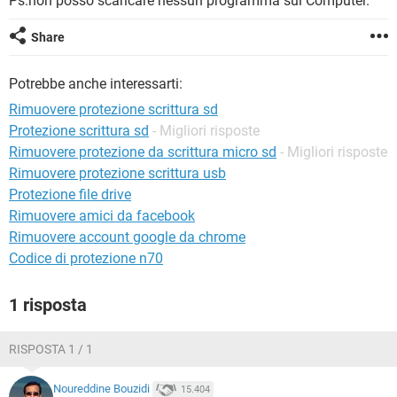
Ps:non posso scaricare nessun programma sul Computer.
TIKTOK
FACEBOOK
HARDWARE
Share
Potrebbe anche interessarti:
Rimuovere protezione scrittura sd
Protezione scrittura sd
- Migliori risposte
Rimuovere protezione da scrittura micro sd
- Migliori risposte
Rimuovere protezione scrittura usb
Protezione file drive
Rimuovere amici da facebook
Rimuovere account google da chrome
Codice di protezione n70
1 risposta
RISPOSTA 1 / 1
Noureddine Bouzidi
15.404