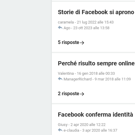
Storie di Facebook si apron
caramela
-
21 lug 2022 alle 15:43
Ago
-
23 ott 2023 alle 13:58
5 risposte
Perché risulto sempre onli
Valentina
-
16 gen 2018 alle 00:33
ManagerRichard
-
9 mar 2018 alle 11:09
2 risposte
Facebook conferma identità
Giusy
-
2 apr 2020 alle 12:22
e-claudia
-
3 apr 2020 alle 16:37