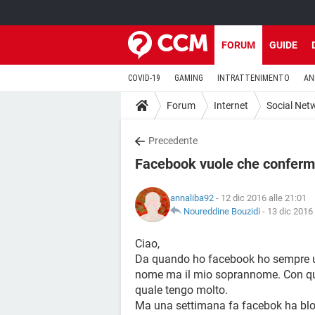
FORUM
GUIDE
COVID-19
GAMING
INTRATTENIMENTO
AN
Forum
Internet
Social Net
Precedente
Facebook vuole che confermi 
annaliba92
- 12 dic 2016 alle 21:01
Noureddine Bouzidi
-
13 dic 2016 
Ciao,
Da quando ho facebook ho sempre usa
nome ma il mio soprannome. Con qu
quale tengo molto.
Ma una settimana fa facebok ha blo