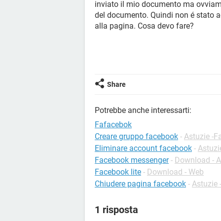
inviato il mio documento ma ovviame
del documento. Quindi non é stato ac
alla pagina. Cosa devo fare?
Share
Potrebbe anche interessarti:
Fafacebok
Creare gruppo facebook
-
Astuzie -
Eliminare account facebook
-
Astuzi
Facebook messenger
-
Download - A
Facebook lite
-
Download - Web
Chiudere pagina facebook
-
Astuzie
1 risposta