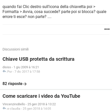
quando fai Clic destro sull'icona della chiavetta poi >
Formatta > Avvia, cosa succede? parte poi si blocca? quale
errore ti esce? non parte? ....
Discussioni simili
Chiave USB protetta da scrittura
disiss
-
1 giu 2009 à 16:21
Psr
-
7 dic 2017 à 17:58
82 risposte
Come scaricare i video da YouTube
VincenzinoBello
-
25 gen 2018 à 13:22
e-claudia
-
25 gen 2018 à 14:05