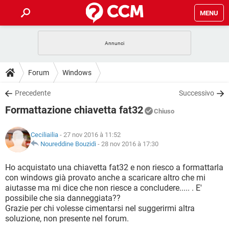
MENU
HOME
COVID-19
GAMING
GUIDE
Forum
Windows
INTRATTENIMENTO
ANDROID
COVID-19
GAMING
DOWNLOAD
Precedente
Successivo
iOS
WINDOWS 10
INTRATTENIMENTO
ANDROID
Formattazione chiavetta fat32
INSTAGRAM
COVID-19
WHATSAPP
GAMING
Chiuso
FORUM
iOS
WINDOWS 10
TIKTOK
INTRATTENIMENTO
FACEBOOK
ANDROID
Ceciliailia
- 27 nov 2016 à 11:52
INSTAGRAM
COVID-19
WHATSAPP
GAMING
GLOSSARIO
Noureddine Bouzidi
-
28 nov 2016 à 17:30
HARDWARE
iOS
WINDOWS 10
TIKTOK
INTRATTENIMENTO
FACEBOOK
ANDROID
INSTAGRAM
COVID-19
WHATSAPP
GAMING
Ho acquistato una chiavetta fat32 e non riesco a formattarla
HARDWARE
iOS
WINDOWS 10
con windows già provato anche a scaricare altro che mi
TIKTOK
INTRATTENIMENTO
FACEBOOK
ANDROID
aiutasse ma mi dice che non riesce a concludere..... . E'
INSTAGRAM
WHATSAPP
possibile che sia danneggiata??
HARDWARE
iOS
WINDOWS 10
TIKTOK
FACEBOOK
Grazie per chi volesse cimentarsi nel suggerirmi altra
INSTAGRAM
WHATSAPP
soluzione, non presente nel forum.
HARDWARE