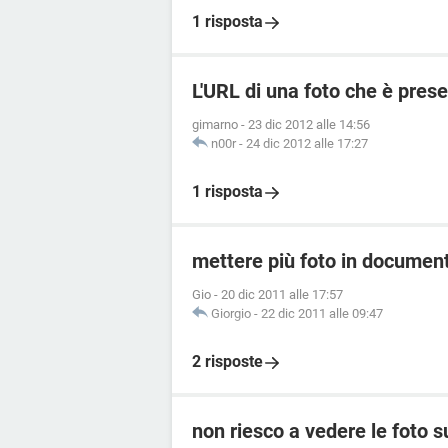
1 risposta
L'URL di una foto che è prese
gimarno
-
23 dic 2012 alle 14:56
n00r
-
24 dic 2012 alle 17:27
1 risposta
mettere più foto in documen
Gio
-
20 dic 2011 alle 17:57
Giorgio
-
22 dic 2011 alle 09:47
2 risposte
non riesco a vedere le foto s