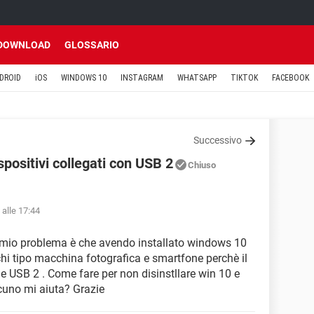
DOWNLOAD
GLOSSARIO
DROID
iOS
WINDOWS 10
INSTAGRAM
WHATSAPP
TIKTOK
FACEBOOK
Successivo
positivi collegati con USB 2
Chiuso
 alle 17:44
l mio problema è che avendo installato windows 10
chi tipo macchina fotografica e smartfone perchè il
USB 2 . Come fare per non disinstllare win 10 e
cuno mi aiuta? Grazie