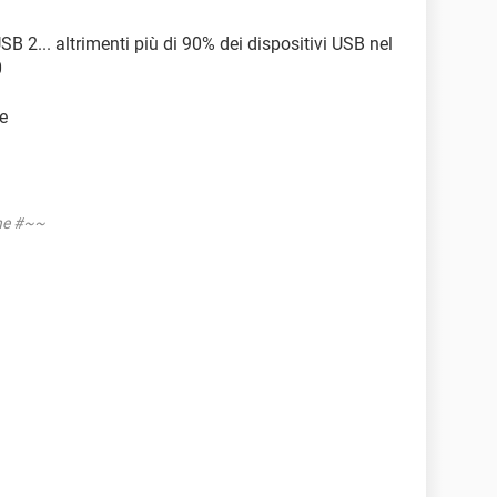
B 2... altrimenti più di 90% dei dispositivi USB nel
0
re
one #~~