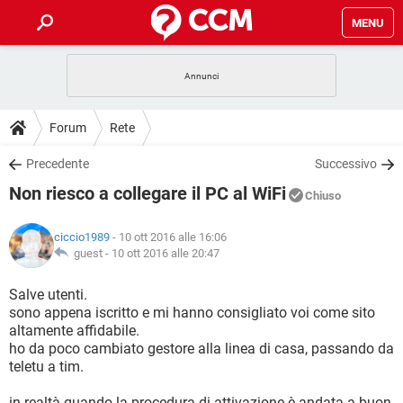
MENU
HOME
COVID-19
GAMING
GUIDE
Forum
Rete
INTRATTENIMENTO
ANDROID
COVID-19
GAMING
DOWNLOAD
Precedente
Successivo
iOS
WINDOWS 10
INTRATTENIMENTO
ANDROID
Non riesco a collegare il PC al WiFi
INSTAGRAM
COVID-19
WHATSAPP
GAMING
Chiuso
FORUM
iOS
WINDOWS 10
TIKTOK
INTRATTENIMENTO
FACEBOOK
ANDROID
ciccio1989
- 10 ott 2016 alle 16:06
INSTAGRAM
COVID-19
WHATSAPP
GAMING
GLOSSARIO
guest -
10 ott 2016 alle 20:47
HARDWARE
iOS
WINDOWS 10
TIKTOK
INTRATTENIMENTO
FACEBOOK
ANDROID
INSTAGRAM
COVID-19
WHATSAPP
GAMING
Salve utenti.
HARDWARE
iOS
WINDOWS 10
sono appena iscritto e mi hanno consigliato voi come sito
TIKTOK
INTRATTENIMENTO
FACEBOOK
ANDROID
altamente affidabile.
INSTAGRAM
WHATSAPP
ho da poco cambiato gestore alla linea di casa, passando da
HARDWARE
iOS
WINDOWS 10
TIKTOK
FACEBOOK
teletu a tim.
INSTAGRAM
WHATSAPP
HARDWARE
in realtà quando la procedura di attivazione è andata a buon