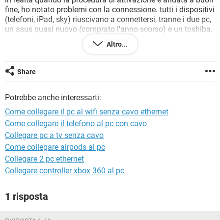
TIKTOK
FACEBOOK
fine, ho notato problemi con la connessione. tutti i dispositivi
(telefoni, iPad, sky) riuscivano a connettersi, tranne i due pc,
HARDWARE
un asus quasi nuovo (comprato l'anno scorso) e un toshiba.
Altro...
spesso rilevano la rete, si riescono a collegarsi, e poi
smettono di navigare. e non riescono più a collegarsi al wifi.
ora se questo evento fosse successo solo con un pc avrei
Share
pensato che fosse il computer che fosse andato, in realtà
avviene lo stesso comportamento con entrambi.
Potrebbe anche interessarti:
entrambi hanno l'ultima versione di Windows ed entrambi
Come collegare il pc al wifi senza cavo ethernet
riescono a collegarsi via cavo.
Come collegare il telefono al pc con cavo
Collegare pc a tv senza cavo
mi date spiegazioni gentilmente?
dato che il tecnico tim ha constatato che la linea funziona
Come collegare airpods al pc
ed e regolarmente attiva.
Collegare 2 pc ethernet
Collegare controller xbox 360 al pc
1 risposta