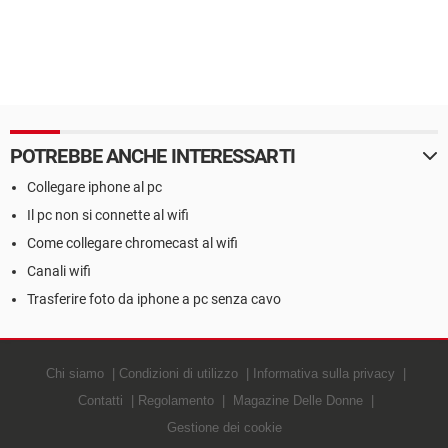
POTREBBE ANCHE INTERESSARTI
Collegare iphone al pc
Il pc non si connette al wifi
Come collegare chromecast al wifi
Canali wifi
Trasferire foto da iphone a pc senza cavo
Chi siamo
Condizioni di utilizzo
Informativa sulla privacy
Contatti
Regolamento
Magazine Delle Donne
Gestione dei cookie