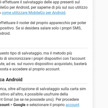
effettuare il salvataggio delle app presenti sul
eGo per Android, per saperne di più sul suo utilizzo
da
come utilizzare MobileGo per Android
.
effettuare il rooter del proprio apparecchio per poter
positivo. Se si desidera salare solo i propri SMS,
droid.
esto tipo di salvataggio, ma il metodo più
o di sincronizzare i propri dispositivi con l'account
vute, ad es. sul nuovo dispositivo acquistato, basterà
 posta e accedere al proprio account.
ica Android
brica, oltre all'opzione di salvataggio sulla carta sim
ivo all'altro, è possibile usufruire della
nt Gmal (se se ne possiede uno). Per procedere
count
>
Google
e selezionare il proprio
account