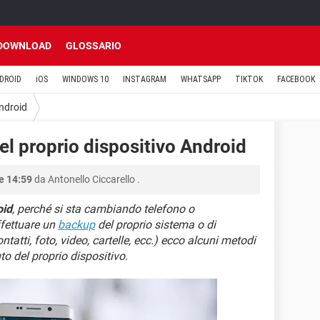
DOWNLOAD
GLOSSARIO
DROID
iOS
WINDOWS 10
INSTAGRAM
WHATSAPP
TIKTOK
FACEBOOK
ndroid
el proprio dispositivo Android
le 14:59
da
Antonello Ciccarello
.
oid
, perché si sta cambiando telefono o
ffettuare un
backup
del proprio sistema o di
ntatti, foto, video, cartelle, ecc.) ecco alcuni metodi
to del proprio dispositivo
.