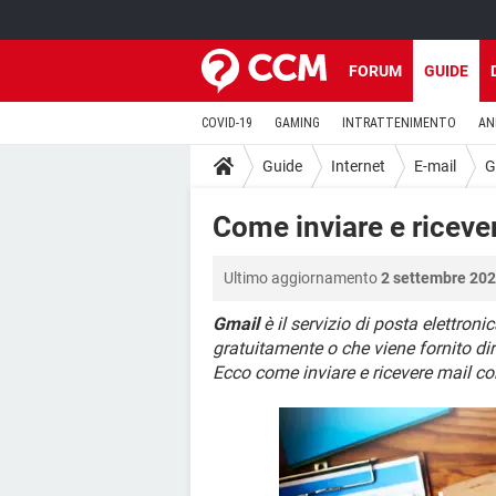
FORUM
GUIDE
COVID-19
GAMING
INTRATTENIMENTO
AN
Guide
Internet
E-mail
G
Come inviare e riceve
Ultimo aggiornamento
2 settembre 202
Gmail
è il servizio di posta elettroni
gratuitamente o che viene fornito di
Ecco come inviare e ricevere mail c