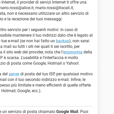
ernet, il provider di servizi Internet ti offre una
ario.rossi@alice.it, mario.rossi@tiscali.it,
sta, non è necessario utilizzare un altro servizio di
vio e la recezione dei tuoi messaggi.
ltro servizio per i seguenti motivi: in caso di
sibile mantenere il tuo indirizzi dato che è legato al
e tue e-mail (se non hai fatto un
backup
), non sarai
ail su tutti i siti nei quali ti sei iscritto, per
 il sito web del provider, nota che l'
ergonomia
della
 è scarsa. L'usabilità e l'interfaccia è molto
ervizio di posta come Google, Hotmail o Yahoo!.
a del
server
di posta del tuo ISP, per qualsiasi motivo
mail con il tuo secondo indirizzo e-mail. Infine, le
esso più limitate e meno efficienti di quelle offerte
! Hotmail, Google, ecc.).
re un servizio di posta chiamato
Google Mail
. Puoi