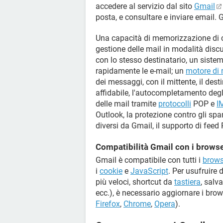
accedere al servizio dal sito
Gmail
posta, e consultare e inviare email. G
Una capacità di memorizzazione di cir
gestione delle mail in modalità disc
con lo stesso destinatario, un sistem
rapidamente le e-mail; un
motore di 
dei messaggi, con il mittente, il dest
affidabile, l'autocompletamento degli 
delle mail tramite
protocolli
POP e
I
Outlook, la protezione contro gli spa
diversi da Gmail, il supporto di feed
Compatibilità Gmail con i brows
Gmail è compatibile con tutti i
brows
i
cookie
e
JavaScript
. Per usufruire
più veloci, shortcut da
tastiera
, salv
ecc.), è necessario aggiornare i brow
Firefox
,
Chrome
,
Opera
).