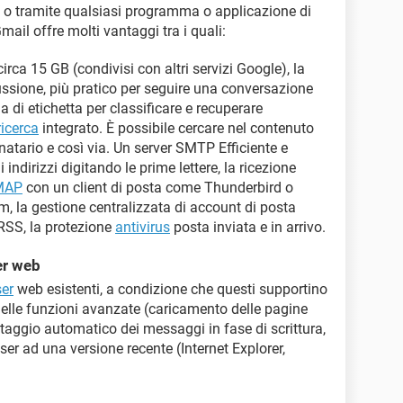
o tramite qualsiasi programma o applicazione di
mail offre molti vantaggi tra i quali:
ca 15 GB (condivisi con altri servizi Google), la
ussione, più pratico per seguire una conversazione
a di etichetta per classificare e recuperare
ricerca
integrato. È possibile cercare nel contenuto
inatario e così via. Un server SMTP Efficiente e
indirizzi digitando le prime lettere, la ricezione
MAP
con un client di posta come Thunderbird o
m, la gestione centralizzata di account di posta
 RSS, la protezione
antivirus
posta inviata e in arrivo.
er web
er
web esistenti, a condizione che questi supportino
 delle funzioni avanzate (caricamento delle pagine
ataggio automatico dei messaggi in fase di scrittura,
ser ad una versione recente (Internet Explorer,