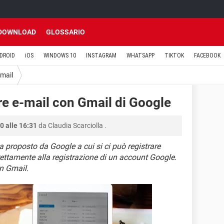
DOWNLOAD
GLOSSARIO
DROID
iOS
WINDOWS 10
INSTAGRAM
WHATSAPP
TIKTOK
FACEBOOK
mail
re e-mail con Gmail di Google
0 alle 16:31
da
Claudia Scarciolla
.
ca proposto da Google a cui si ci può registrare
rettamente alla registrazione di un account Google.
on Gmail.