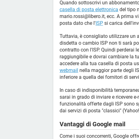
Quando sottoscrivi un abbonamento Int
casella di posta elettronica
del tipo m
mario.rossi@libero.it, ecc. A prima vi
posta dato che l'
ISP
si carica dell'in
Tuttavia, è consigliato utilizzare un a
disdetta o cambio ISP non ti sarà pos
contratto con l'ISP. Quindi perderai l
raggiungibile e dovrai cambiare la tua m
accedere alla tua casella di posta usa
webmail
nella maggior parte degli ISP
inferiore a quella dei fornitori di s
In caso di indisponibilità temporane
sarai in grado di inviare e ricevere e-
funzionalità offerte dagli ISP sono sp
dai servizi di posta "classici" (Yahoo
Vantaggi di Google mail
Come i suoi concorrenti, Google off