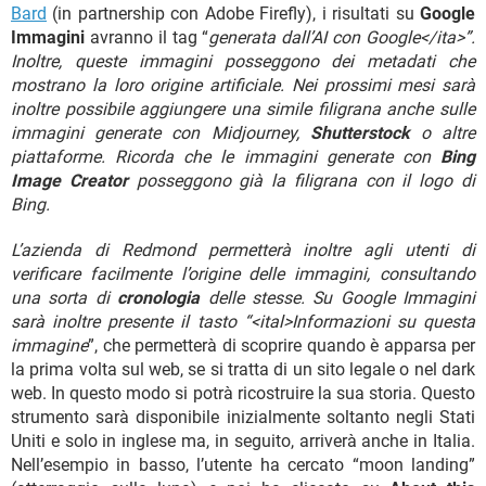
Bard
(in partnership con Adobe Firefly), i risultati su
Google
Immagini
avranno il tag “
generata dall’AI con Google</ita>”.
Inoltre, queste immagini posseggono dei metadati che
mostrano la loro origine artificiale. Nei prossimi mesi sarà
inoltre possibile aggiungere una simile filigrana anche sulle
immagini generate con Midjourney,
Shutterstock
o altre
piattaforme. Ricorda che le immagini generate con
Bing
Image Creator
posseggono già la filigrana con il logo di
Bing.
L’azienda di Redmond permetterà inoltre agli utenti di
verificare facilmente l’origine delle immagini, consultando
una sorta di
cronologia
delle stesse. Su Google Immagini
sarà inoltre presente il tasto “<ital>Informazioni su questa
immagine
”, che permetterà di scoprire quando è apparsa per
la prima volta sul web, se si tratta di un sito legale o nel dark
web. In questo modo si potrà ricostruire la sua storia. Questo
strumento sarà disponibile inizialmente soltanto negli Stati
Uniti e solo in inglese ma, in seguito, arriverà anche in Italia.
Nell’esempio in basso, l’utente ha cercato “moon landing”