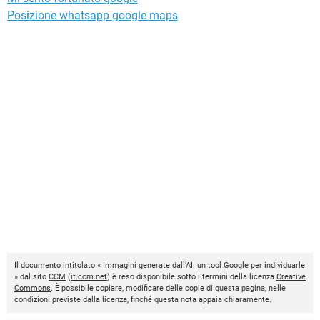
Posizione whatsapp google maps
Il documento intitolato « Immagini generate dall’AI: un tool Google per individuarle
» dal sito
CCM
(
it.ccm.net
) è reso disponibile sotto i termini della licenza
Creative
Commons
. È possibile copiare, modificare delle copie di questa pagina, nelle
condizioni previste dalla licenza, finché questa nota appaia chiaramente.