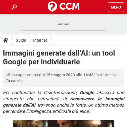
MENU
HOME
COVID-19
GAMING
GUIDE
Guide
Internet
INTRATTENIMENTO
ANDROID
COVID-19
GAMING
DOWNLOAD
Immagini generate dall’AI: un tool
iOS
WINDOWS 10
INTRATTENIMENTO
ANDROID
Google per individuarle
INSTAGRAM
COVID-19
WHATSAPP
GAMING
FORUM
iOS
WINDOWS 10
TIKTOK
INTRATTENIMENTO
FACEBOOK
ANDROID
Ultimo aggiornamento
15 maggio 2023 alle 14:48
da
Antonello
INSTAGRAM
COVID-19
WHATSAPP
GAMING
GLOSSARIO
HARDWARE
iOS
Ciccarello
.
WINDOWS 10
TIKTOK
INTRATTENIMENTO
FACEBOOK
ANDROID
INSTAGRAM
COVID-19
WHATSAPP
GAMING
Per contrastare la disinformazione,
Google
rilascerà uno
HARDWARE
iOS
WINDOWS 10
strumento che permetterà di
riconoscere le immagini
TIKTOK
INTRATTENIMENTO
FACEBOOK
ANDROID
generate dall’AI
, trovando anche la fonte. Un ottimo metodo
INSTAGRAM
WHATSAPP
HARDWARE
iOS
WINDOWS 10
per rendere l’intelligenza artificiale più etica
.
TIKTOK
FACEBOOK
INSTAGRAM
WHATSAPP
HARDWARE