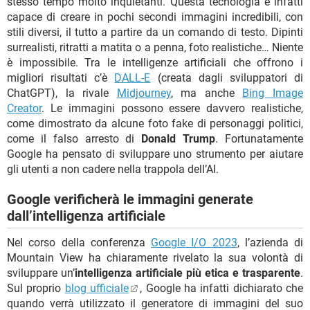
stesso tempo molto inquietanti. Questa tecnologia è infatti
capace di creare in pochi secondi immagini incredibili, con
stili diversi, il tutto a partire da un comando di testo. Dipinti
surrealisti, ritratti a matita o a penna, foto realistiche… Niente
è impossibile. Tra le intelligenze artificiali che offrono i
migliori risultati c’è
DALL-E
(creata dagli sviluppatori di
ChatGPT), la rivale
Midjourney
, ma anche
Bing Image
Creator
. Le immagini possono essere davvero realistiche,
come dimostrato da alcune foto fake di personaggi politici,
come il falso arresto di
Donald Trump
. Fortunatamente
Google ha pensato di sviluppare uno strumento per aiutare
gli utenti a non cadere nella trappola dell’AI.
Google verificherà le immagini generate
dall’intelligenza artificiale
Nel corso della conferenza
Google I/O 2023
, l’azienda di
Mountain View ha chiaramente rivelato la sua volontà di
sviluppare un’
intelligenza artificiale più etica e trasparente
.
Sul proprio
blog ufficiale
, Google ha infatti dichiarato che
quando verrà utilizzato il generatore di immagini del suo