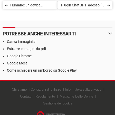
Humane: un device
Plugin ChatGPT: adesso l'AI
innovativo che sostituirà gli
può connettersi a internet
smartphone?
POTREBBE ANCHE INTERESSARTI
Canva immagini ai
Estrarre immagini da pdf
Google Chrome
Google Meet
Come richiedere un rimborso su Google Play
Chi siamo
Condizioni di utilizzo
Informativa sulla privacy
Contatti
Regolamento
Magazine Delle Donne
Gestione dei cookie