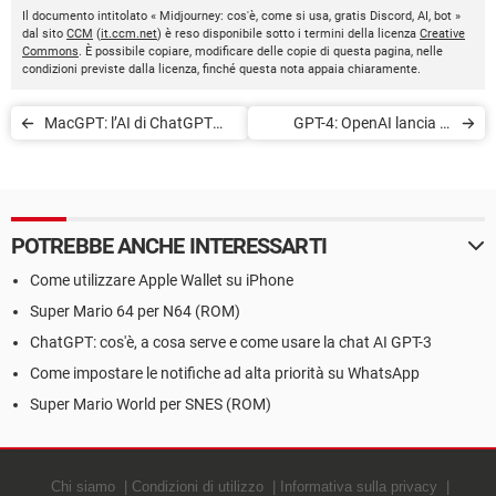
Il documento intitolato « Midjourney: cos'è, come si usa, gratis Discord, AI, bot »
dal sito
CCM
(
it.ccm.net
) è reso disponibile sotto i termini della licenza
Creative
Commons
. È possibile copiare, modificare delle copie di questa pagina, nelle
condizioni previste dalla licenza, finché questa nota appaia chiaramente.
MacGPT: l’AI di ChatGPT
GPT-4: OpenAI lancia la
diventa un'app per macOS
nuova AI di ChatGPT
POTREBBE ANCHE INTERESSARTI
Come utilizzare Apple Wallet su iPhone
Super Mario 64 per N64 (ROM)
ChatGPT: cos'è, a cosa serve e come usare la chat AI GPT-3
Come impostare le notifiche ad alta priorità su WhatsApp
Super Mario World per SNES (ROM)
Chi siamo
Condizioni di utilizzo
Informativa sulla privacy