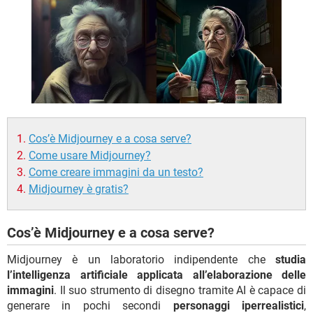
TIKTOK
FACEBOOK
HARDWARE
Cos’è Midjourney e a cosa serve?
Come usare Midjourney?
Come creare immagini da un testo?
Midjourney è gratis?
Cos’è Midjourney e a cosa serve?
Midjourney è un laboratorio indipendente che
studia
l’intelligenza artificiale applicata all’elaborazione delle
immagini
. Il suo strumento di disegno tramite AI è capace di
generare in pochi secondi
personaggi iperrealistici
,