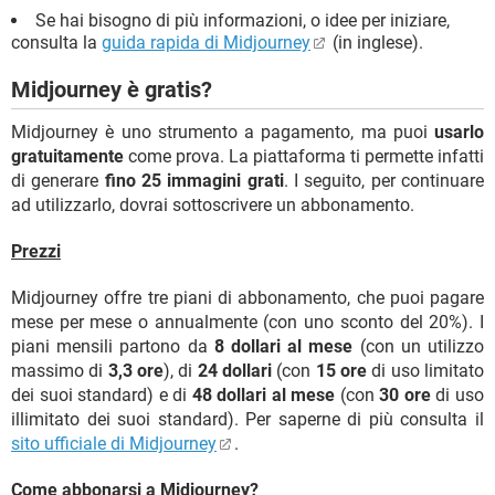
Se hai bisogno di più informazioni, o idee per iniziare,
consulta la
guida rapida di Midjourney
(in inglese).
Midjourney è gratis?
Midjourney è uno strumento a pagamento, ma puoi
usarlo
gratuitamente
come prova. La piattaforma ti permette infatti
di generare
fino 25 immagini grati
. I seguito, per continuare
ad utilizzarlo, dovrai sottoscrivere un abbonamento.
Prezzi
Midjourney offre tre piani di abbonamento, che puoi pagare
mese per mese o annualmente (con uno sconto del 20%). I
piani mensili partono da
8 dollari al mese
(con un utilizzo
massimo di
3,3 ore
), di
24 dollari
(con
15 ore
di uso limitato
dei suoi standard) e di
48 dollari al mese
(con
30 ore
di uso
illimitato dei suoi standard). Per saperne di più consulta il
sito ufficiale di Midjourney
.
Come abbonarsi a Midjourney?