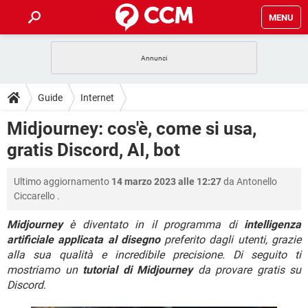
MENU
HOME
COVID-19
GAMING
GUIDE
Guide
Internet
INTRATTENIMENTO
ANDROID
COVID-19
GAMING
DOWNLOAD
Midjourney: cos'è, come si usa,
iOS
WINDOWS 10
INTRATTENIMENTO
ANDROID
gratis Discord, AI, bot
INSTAGRAM
COVID-19
WHATSAPP
GAMING
FORUM
iOS
WINDOWS 10
TIKTOK
INTRATTENIMENTO
FACEBOOK
ANDROID
Ultimo aggiornamento
14 marzo 2023 alle 12:27
da
Antonello
INSTAGRAM
COVID-19
WHATSAPP
GAMING
GLOSSARIO
HARDWARE
iOS
Ciccarello
.
WINDOWS 10
TIKTOK
INTRATTENIMENTO
FACEBOOK
ANDROID
INSTAGRAM
COVID-19
WHATSAPP
GAMING
Midjourney
è diventato in il programma di
intelligenza
HARDWARE
iOS
WINDOWS 10
artificiale applicata al disegno
preferito dagli utenti, grazie
TIKTOK
INTRATTENIMENTO
FACEBOOK
ANDROID
alla sua qualità e incredibile precisione. Di seguito ti
INSTAGRAM
WHATSAPP
HARDWARE
iOS
WINDOWS 10
mostriamo un
tutorial di Midjourney
da provare gratis su
TIKTOK
FACEBOOK
Discord
.
INSTAGRAM
WHATSAPP
HARDWARE