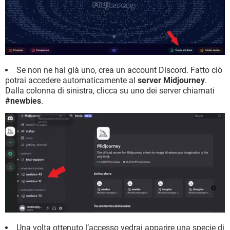
Se non ne hai già uno, crea un account Discord. Fatto ciò
potrai accedere automaticamente al
server Midjourney
.
Dalla colonna di sinistra, clicca su uno dei server chiamati
#newbies
.
Una volta ottenuto l’accesso vedrai apparire una specie di