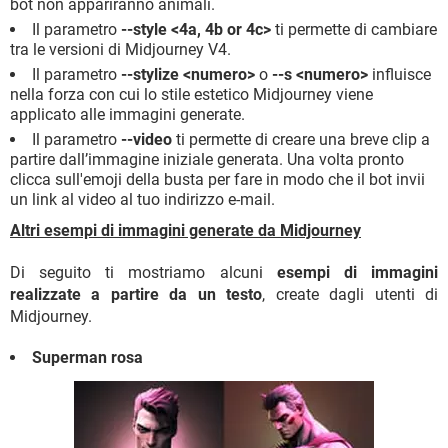
bot non appariranno animali.
Il parametro
--style <4a, 4b or 4c>
ti permette di cambiare
tra le versioni di Midjourney V4.
Il parametro
--stylize <numero>
o
--s <numero>
influisce
nella forza con cui lo stile estetico Midjourney viene
applicato alle immagini generate.
Il parametro
--video
ti permette di creare una breve clip a
partire dall’immagine iniziale generata. Una volta pronto
clicca sull'emoji della busta per fare in modo che il bot invii
un link al video al tuo indirizzo e-mail.
Altri esempi di immagini generate da Midjourney
Di seguito ti mostriamo alcuni
esempi di immagini
realizzate a partire da un testo
, create dagli utenti di
Midjourney.
Superman rosa