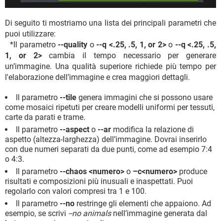
Di seguito ti mostriamo una lista dei principali parametri che
puoi utilizzare:
*Il parametro
--quality
o
--q <.25, .5, 1, or 2>
o
--q <.25, .5,
1, or 2>
cambia il tempo necessario per generare
un’immagine. Una qualità superiore richiede più tempo per
l'elaborazione dell’immagine e crea maggiori dettagli.
Il parametro
--tile
genera immagini che si possono usare
come mosaici ripetuti per creare modelli uniformi per tessuti,
carte da parati e trame.
Il parametro
--aspect
o
--ar
modifica la relazione di
aspetto (altezza-larghezza) dell’immagine. Dovrai inserirlo
con due numeri separati da due punti, come ad esempio 7:4
o 4:3.
Il parametro
--chaos <numero>
o
–c<numero>
produce
risultati e composizioni più inusuali e inaspettati. Puoi
regolarlo con valori compresi tra 1 e 100.
Il parametro
--no
restringe gli elementi che appaiono. Ad
esempio, se scrivi
--no animals
nell’immagine generata dal