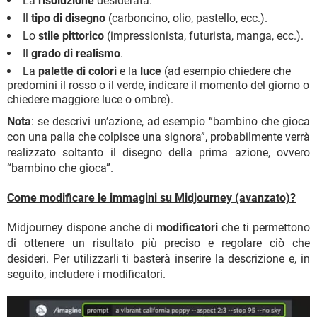
La
risoluzione
desiderata.
Il
tipo di disegno
(carboncino, olio, pastello, ecc.).
Lo
stile pittorico
(impressionista, futurista, manga, ecc.).
Il
grado di realismo
.
La
palette di colori
e la
luce
(ad esempio chiedere che
predomini il rosso o il verde, indicare il momento del giorno o
chiedere maggiore luce o ombre).
Nota
: se descrivi un’azione, ad esempio “bambino che gioca
con una palla che colpisce una signora”, probabilmente verrà
realizzato soltanto il disegno della prima azione, ovvero
“bambino che gioca”.
Come modificare le immagini su Midjourney (avanzato)?
Midjourney dispone anche di
modificatori
che ti permettono
di ottenere un risultato più preciso e regolare ciò che
desideri. Per utilizzarli ti basterà inserire la descrizione e, in
seguito, includere i modificatori.