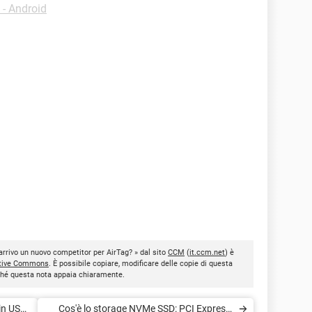
- Android
arrivo un nuovo competitor per AirTag? » dal sito
CCM
(
it.ccm.net
) è
tive Commons
. È possibile copiare, modificare delle copie di questa
inché questa nota appaia chiaramente.
in USB,
Cos'è lo storage NVMe SSD: PCI Express,