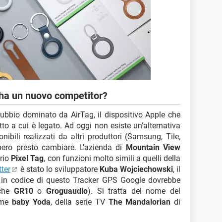
ha un nuovo competitor?
bbio dominato da AirTag, il dispositivo Apple che
tto a cui è legato. Ad oggi non esiste un’alternativa
bili realizzati da altri produttori (Samsung, Tile,
bbero presto cambiare. L’azienda di
Mountain View
prio
Pixel Tag
, con funzioni molto simili a quelli della
ter
è stato lo sviluppatore
Kuba Wojciechowski
, il
 in codice di questo Tracker GPS Google dovrebbe
nche
GR10
o
Groguaudio
). Si tratta del nome del
ome
baby Yoda
, della serie TV
The Mandalorian
di