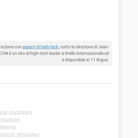
borazione con
esperti di high-tech
, sotto la direzione di Jean-
CM è un sito di high-tech leader a livello internazionale ed
è disponibile in 11 lingue.
e
uzie -Instagram
Instagram
Internet
Astuzie -WhatsApp