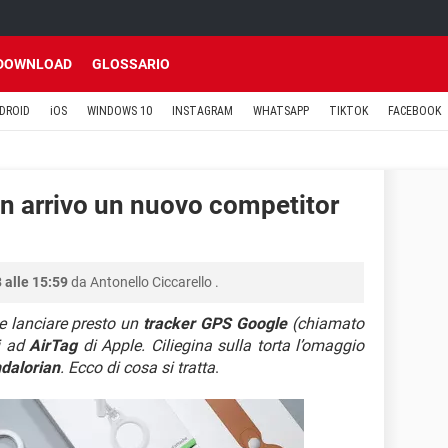
DOWNLOAD
GLOSSARIO
DROID
iOS
WINDOWS 10
INSTAGRAM
WHATSAPP
TIKTOK
FACEBOOK
n arrivo un nuovo competitor
 alle 15:59
da
Antonello Ciccarello
.
e lanciare presto un
tracker GPS Google
(chiamato
li ad
AirTag
di Apple. Ciliegina sulla torta l’omaggio
dalorian
. Ecco di cosa si tratta
.