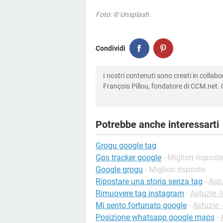
Foto: © Unsplash.
Condividi
I nostri contenuti sono creati in colla
François Pillou, fondatore di CCM.net. C
Potrebbe anche interessarti
Grogu google tag
Gps tracker google
- Migliori rispost
Google grogu
- Migliori risposte
Ripostare una storia senza tag
-
Ast
Rimuovere tag instagram
-
Astuzie -
Mi sento fortunato google
-
Astuzie -
Posizione whatsapp google maps
-