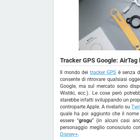
Tracker GPS Google: AirTag 
Il mondo dei
tracker GPS
è senza du
consente di ritrovare qualsiasi ogge
Google, ma sul mercato sono disponi
Wistiki, ecc.). Le cose però potre
starebbe infatti sviluppando un pro
controparte Apple. A rivelarlo su
Twit
quale ha poi aggiunto che il nome
essere “
grogu
” (in alcuni casi a
personaggio meglio conosciuto c
Disney+
.