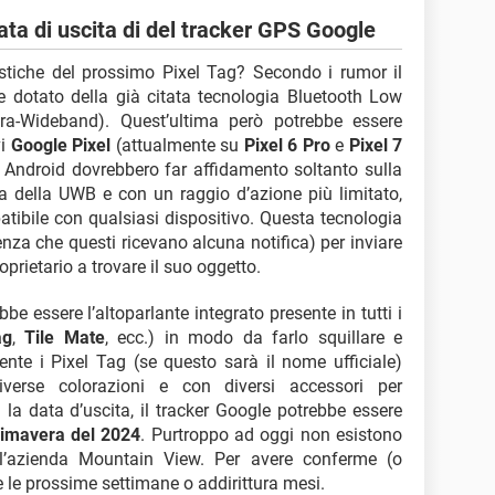
data di uscita di del tracker GPS Google
istiche del prossimo Pixel Tag? Secondo i rumor il
 dotato della già citata tecnologia Bluetooth Low
ra-Wideband). Quest’ultima però potrebbe essere
vi
Google Pixel
(attualmente su
Pixel 6 Pro
e
Pixel 7
tivi Android dovrebbero far affidamento soltanto sulla
a della UWB e con un raggio d’azione più limitato,
tibile con qualsiasi dispositivo. Questa tecnologia
enza che questi ricevano alcuna notifica) per inviare
oprietario a trovare il suo oggetto.
bbe essere l’altoparlante integrato presente in tutti i
ag
,
Tile Mate
, ecc.) in modo da farlo squillare e
nte i Pixel Tag (se questo sarà il nome ufficiale)
iverse colorazioni e con diversi accessori per
 la data d’uscita, il tracker Google potrebbe essere
primavera del 2024
. Purtroppo ad oggi non esistono
dell’azienda Mountain View. Per avere conferme (o
 le prossime settimane o addirittura mesi.