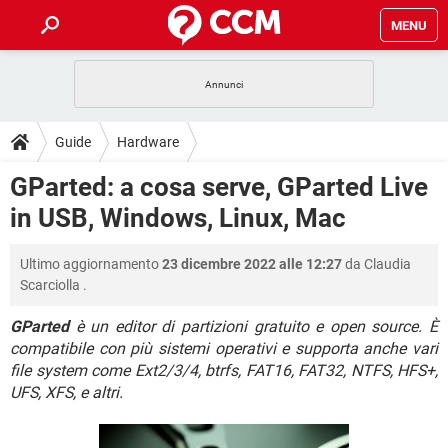
MENU
HOME
COVID-19
GAMING
GUIDE
Guide
Hardware
INTRATTENIMENTO
ANDROID
COVID-19
GAMING
DOWNLOAD
GParted: a cosa serve, GParted Live
iOS
WINDOWS 10
INTRATTENIMENTO
ANDROID
in USB, Windows, Linux, Mac
INSTAGRAM
COVID-19
WHATSAPP
GAMING
FORUM
iOS
WINDOWS 10
TIKTOK
INTRATTENIMENTO
FACEBOOK
ANDROID
Ultimo aggiornamento
23 dicembre 2022 alle 12:27
da
Claudia
INSTAGRAM
COVID-19
WHATSAPP
GAMING
GLOSSARIO
HARDWARE
iOS
Scarciolla
.
WINDOWS 10
TIKTOK
INTRATTENIMENTO
FACEBOOK
ANDROID
INSTAGRAM
COVID-19
WHATSAPP
GAMING
GParted
è un editor di partizioni gratuito e open source. È
HARDWARE
iOS
WINDOWS 10
compatibile con più sistemi operativi e supporta anche vari
TIKTOK
INTRATTENIMENTO
FACEBOOK
ANDROID
file system come Ext2/3/4, btrfs, FAT16, FAT32, NTFS, HFS+,
INSTAGRAM
WHATSAPP
HARDWARE
iOS
WINDOWS 10
UFS, XFS, e altri.
TIKTOK
FACEBOOK
INSTAGRAM
WHATSAPP
HARDWARE