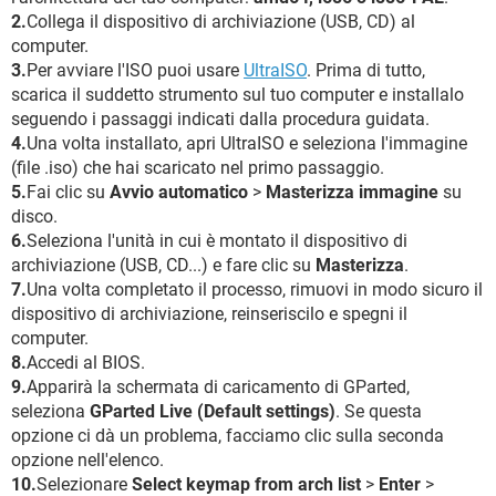
2.
Collega il dispositivo di archiviazione (USB, CD) al
computer.
3.
Per avviare l'ISO puoi usare
UltraISO
. Prima di tutto,
scarica il suddetto strumento sul tuo computer e installalo
seguendo i passaggi indicati dalla procedura guidata.
4.
Una volta installato, apri UltraISO e seleziona l'immagine
(file .iso) che hai scaricato nel primo passaggio.
5.
Fai clic su
Avvio automatico
>
Masterizza immagine
su
disco.
6.
Seleziona l'unità in cui è montato il dispositivo di
archiviazione (USB, CD...) e fare clic su
Masterizza
.
7.
Una volta completato il processo, rimuovi in modo sicuro il
dispositivo di archiviazione, reinseriscilo e spegni il
computer.
8.
Accedi al BIOS.
9.
Apparirà la schermata di caricamento di GParted,
seleziona
GParted Live (Default settings)
. Se questa
opzione ci dà un problema, facciamo clic sulla seconda
opzione nell'elenco.
10.
Selezionare
Select keymap from arch list
>
Enter
>