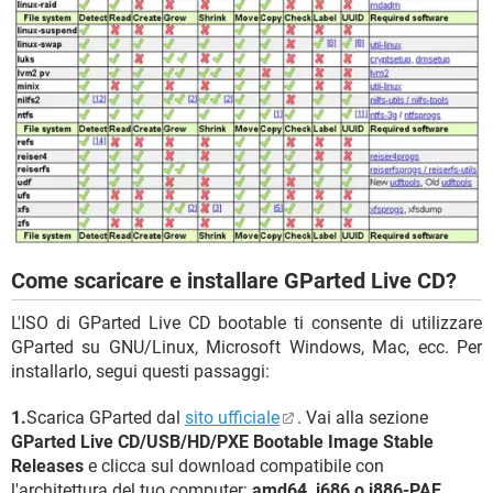
Come scaricare e installare GParted Live CD?
L'ISO di GParted Live CD bootable ti consente di utilizzare
GParted su GNU/Linux, Microsoft Windows, Mac, ecc. Per
installarlo, segui questi passaggi:
1.
Scarica GParted dal
sito ufficiale
. Vai alla sezione
GParted Live CD/USB/HD/PXE Bootable Image Stable
Releases
e clicca sul download compatibile con
l'architettura del tuo computer:
amd64, i686 o i886-PAE
.