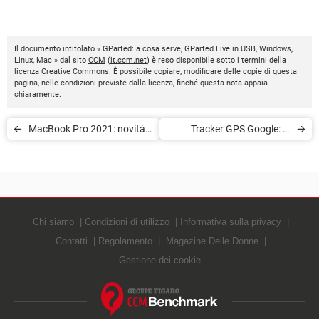
Il documento intitolato « GParted: a cosa serve, GParted Live in USB, Windows,
Linux, Mac » dal sito
CCM
(
it.ccm.net
) è reso disponibile sotto i termini della
licenza
Creative Commons
. È possibile copiare, modificare delle copie di questa
pagina, nelle condizioni previste dalla licenza, finché questa nota appaia
chiaramente.
MacBook Pro 2021: novità,
Tracker GPS Google: in
specifiche tecniche e prezzi
arrivo un nuovo competitor
per AirTag?
Chi siamo
Condizioni di utilizzo
Informativa sulla privacy
Contatti
Regolamento
Magazine Delle Donne
Gestione dei cookie