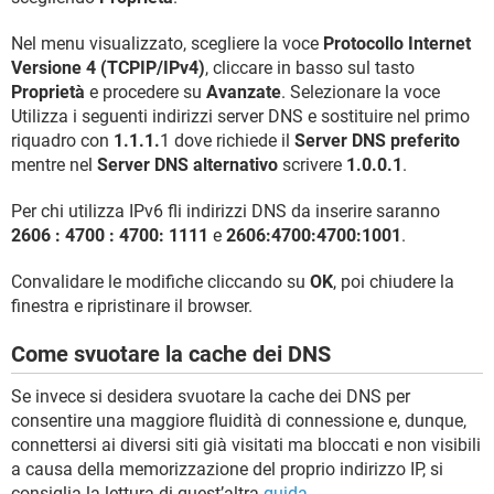
Nel menu visualizzato, scegliere la voce
Protocollo Internet
Versione 4 (TCPIP/IPv4)
, cliccare in basso sul tasto
Proprietà
e procedere su
Avanzate
. Selezionare la voce
Utilizza i seguenti indirizzi server DNS e sostituire nel primo
riquadro con
1.1.1.
1 dove richiede il
Server DNS preferito
mentre nel
Server DNS alternativo
scrivere
1.0.0.1
.
Per chi utilizza IPv6 fli indirizzi DNS da inserire saranno
2606 : 4700 : 4700: 1111
e
2606:4700:4700:1001
.
Convalidare le modifiche cliccando su
OK
, poi chiudere la
finestra e ripristinare il browser.
Come svuotare la cache dei DNS
Se invece si desidera svuotare la cache dei DNS per
consentire una maggiore fluidità di connessione e, dunque,
connettersi ai diversi siti già visitati ma bloccati e non visibili
a causa della memorizzazione del proprio indirizzo IP, si
consiglia la lettura di quest’altra
guida
.