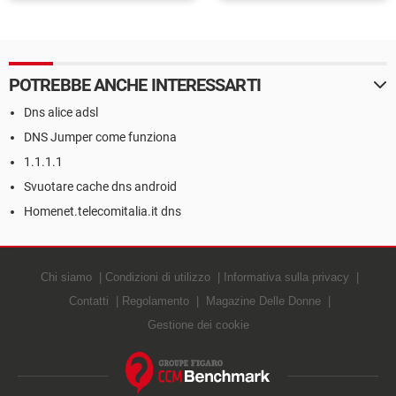
POTREBBE ANCHE INTERESSARTI
Dns alice adsl
DNS Jumper come funziona
1.1.1.1
Svuotare cache dns android
Homenet.telecomitalia.it dns
Chi siamo
Condizioni di utilizzo
Informativa sulla privacy
Contatti
Regolamento
Magazine Delle Donne
Gestione dei cookie