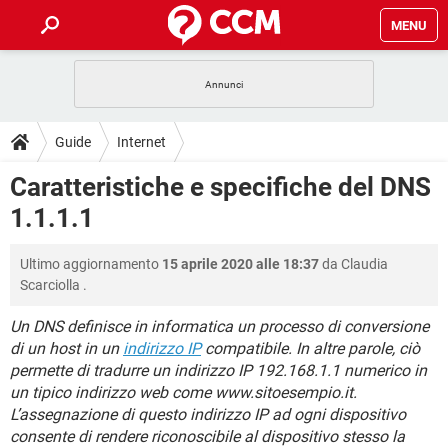
MENU
HOME
COVID-19
GAMING
GUIDE
Guide
Internet
INTRATTENIMENTO
ANDROID
COVID-19
GAMING
DOWNLOAD
Caratteristiche e specifiche del DNS
iOS
WINDOWS 10
INTRATTENIMENTO
ANDROID
1.1.1.1
INSTAGRAM
COVID-19
WHATSAPP
GAMING
FORUM
iOS
WINDOWS 10
TIKTOK
INTRATTENIMENTO
FACEBOOK
ANDROID
Ultimo aggiornamento
15 aprile 2020 alle 18:37
da
Claudia
INSTAGRAM
COVID-19
WHATSAPP
GAMING
GLOSSARIO
HARDWARE
iOS
Scarciolla
.
WINDOWS 10
TIKTOK
INTRATTENIMENTO
FACEBOOK
ANDROID
INSTAGRAM
COVID-19
WHATSAPP
GAMING
Un DNS definisce in informatica un processo di conversione
HARDWARE
iOS
WINDOWS 10
di un host in un
indirizzo IP
compatibile. In altre parole, ciò
TIKTOK
INTRATTENIMENTO
FACEBOOK
ANDROID
permette di tradurre un indirizzo IP 192.168.1.1 numerico in
INSTAGRAM
WHATSAPP
HARDWARE
iOS
WINDOWS 10
un tipico indirizzo web come www.sitoesempio.it.
TIKTOK
FACEBOOK
L’assegnazione di questo indirizzo IP ad ogni dispositivo
INSTAGRAM
WHATSAPP
consente di rendere riconoscibile al dispositivo stesso la
HARDWARE