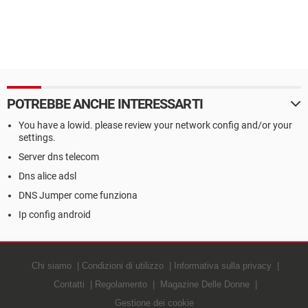
POTREBBE ANCHE INTERESSARTI
You have a lowid. please review your network config and/or your
settings.
Server dns telecom
Dns alice adsl
DNS Jumper come funziona
Ip config android
Chi siamo
Condizioni di utilizzo
Informativa sulla privacy
Contatti
Regolamento
Magazine Delle Donne
Gestione dei cookie