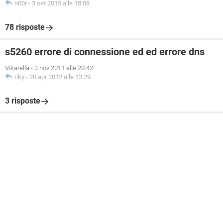
n00r
-
3 set 2015 alle 18:08
78 risposte
s5260 errore di connessione ed ed errore dns
Vikarella
-
3 nov 2011 alle 20:42
riky
-
20 apr 2012 alle 13:29
3 risposte