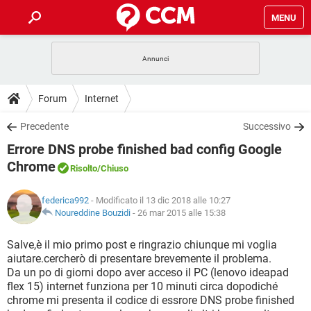
MENU
HOME
COVID-19
GAMING
GUIDE
Forum
Internet
INTRATTENIMENTO
ANDROID
COVID-19
GAMING
DOWNLOAD
Precedente
Successivo
iOS
WINDOWS 10
INTRATTENIMENTO
ANDROID
Errore DNS probe finished bad config Google
INSTAGRAM
COVID-19
WHATSAPP
GAMING
FORUM
iOS
WINDOWS 10
Chrome
Risolto
/Chiuso
TIKTOK
INTRATTENIMENTO
FACEBOOK
ANDROID
INSTAGRAM
COVID-19
WHATSAPP
GAMING
GLOSSARIO
HARDWARE
iOS
WINDOWS 10
federica992
- Modificato il 13 dic 2018 alle 10:27
TIKTOK
INTRATTENIMENTO
FACEBOOK
ANDROID
Noureddine Bouzidi
-
26 mar 2015 alle 15:38
INSTAGRAM
COVID-19
WHATSAPP
GAMING
HARDWARE
iOS
WINDOWS 10
Salve,è il mio primo post e ringrazio chiunque mi voglia
TIKTOK
INTRATTENIMENTO
FACEBOOK
ANDROID
INSTAGRAM
WHATSAPP
aiutare.cercherò di presentare brevemente il problema.
HARDWARE
iOS
WINDOWS 10
Da un po di giorni dopo aver acceso il PC (lenovo ideapad
TIKTOK
FACEBOOK
flex 15) internet funziona per 10 minuti circa dopodiché
INSTAGRAM
WHATSAPP
chrome mi presenta il codice di essrore DNS probe finished
HARDWARE