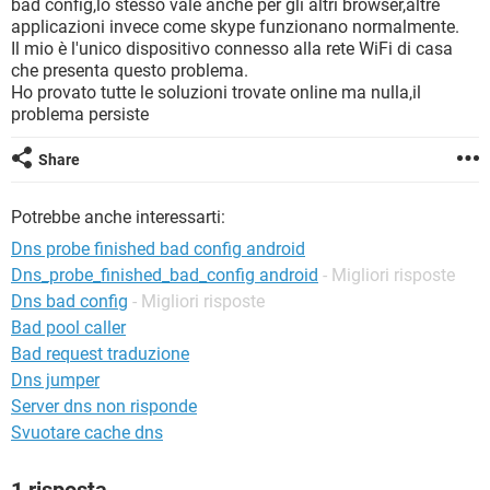
bad config,lo stesso vale anche per gli altri browser,altre
TIKTOK
FACEBOOK
applicazioni invece come skype funzionano normalmente.
HARDWARE
Il mio è l'unico dispositivo connesso alla rete WiFi di casa
che presenta questo problema.
Ho provato tutte le soluzioni trovate online ma nulla,il
problema persiste
Share
Potrebbe anche interessarti:
Dns probe finished bad config android
Dns_probe_finished_bad_config android
- Migliori risposte
Dns bad config
- Migliori risposte
Bad pool caller
Bad request traduzione
Dns jumper
Server dns non risponde
Svuotare cache dns