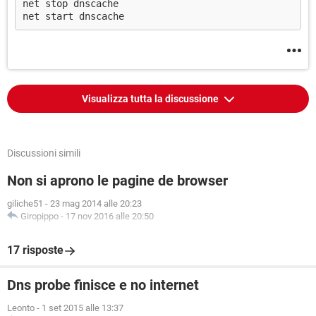
net stop dnscache
net start dnscache
Visualizza tutta la discussione
Discussioni simili
Non si aprono le pagine de browser
giliche51
-
23 mag 2014 alle 20:23
Giropippo
-
17 nov 2016 alle 20:50
17 risposte
Dns probe finisce e no internet
Leonto
-
1 set 2015 alle 13:37