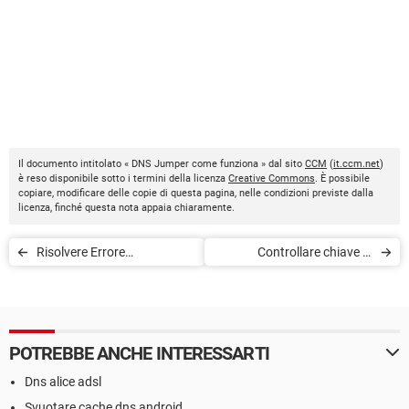
Il documento intitolato « DNS Jumper come funziona » dal sito
CCM
(
it.ccm.net
)
è reso disponibile sotto i termini della licenza
Creative Commons
. È possibile
copiare, modificare delle copie di questa pagina, nelle condizioni previste dalla
licenza, finché questa nota appaia chiaramente.
Risolvere Errore
Controllare chiave di
0xc000007b
registro su Windows 8 e
Windows 10
POTREBBE ANCHE INTERESSARTI
Dns alice adsl
Svuotare cache dns android