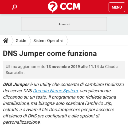
MENU
HOME
COVID-19
GAMING
GUIDE
Guide
Sistemi Operativi
INTRATTENIMENTO
ANDROID
COVID-19
GAMING
DOWNLOAD
DNS Jumper come funziona
iOS
WINDOWS 10
INTRATTENIMENTO
ANDROID
INSTAGRAM
COVID-19
WHATSAPP
GAMING
FORUM
Ultimo aggiornamento
13 novembre 2019 alle 11:14
da
Claudia
iOS
WINDOWS 10
TIKTOK
INTRATTENIMENTO
FACEBOOK
ANDROID
Scarciolla
.
INSTAGRAM
COVID-19
WHATSAPP
GAMING
GLOSSARIO
HARDWARE
iOS
WINDOWS 10
DNS Jumper
è un utility che consente di cambiare l’indirizzo
TIKTOK
INTRATTENIMENTO
FACEBOOK
ANDROID
dei server DNS
Domain Name System
, semplicemente
INSTAGRAM
COVID-19
WHATSAPP
GAMING
HARDWARE
iOS
WINDOWS 10
cliccando su un tasto. Il programma non richiede alcuna
TIKTOK
INTRATTENIMENTO
FACEBOOK
ANDROID
installazione, ma bisogna solo scaricare l'archivio .zip,
INSTAGRAM
WHATSAPP
estrarlo e avviare il file DnsJumper.exe per poi accedere
HARDWARE
iOS
WINDOWS 10
all’elenco di DNS pre-configurati e alle opzioni di
TIKTOK
FACEBOOK
INSTAGRAM
WHATSAPP
personalizzazione.
HARDWARE