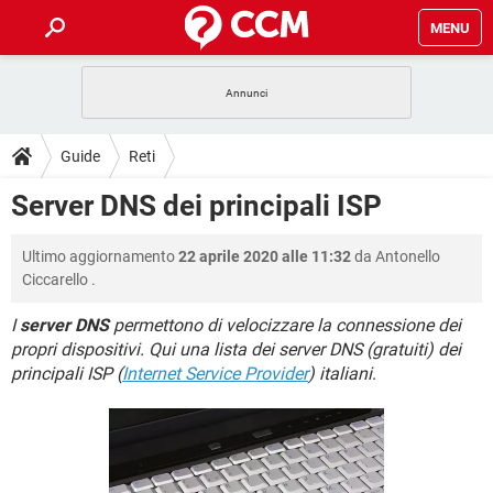
MENU
HOME
COVID-19
GAMING
GUIDE
Guide
Reti
INTRATTENIMENTO
ANDROID
COVID-19
GAMING
DOWNLOAD
Server DNS dei principali ISP
iOS
WINDOWS 10
INTRATTENIMENTO
ANDROID
INSTAGRAM
COVID-19
WHATSAPP
GAMING
FORUM
Ultimo aggiornamento
22 aprile 2020 alle 11:32
da
Antonello
iOS
WINDOWS 10
TIKTOK
INTRATTENIMENTO
FACEBOOK
ANDROID
Ciccarello
.
INSTAGRAM
COVID-19
WHATSAPP
GAMING
GLOSSARIO
HARDWARE
iOS
WINDOWS 10
I
server DNS
permettono di velocizzare la connessione dei
TIKTOK
INTRATTENIMENTO
FACEBOOK
ANDROID
propri dispositivi. Qui una lista dei server DNS (gratuiti) dei
INSTAGRAM
COVID-19
WHATSAPP
GAMING
HARDWARE
iOS
WINDOWS 10
principali ISP (
Internet Service Provider
) italiani
.
TIKTOK
INTRATTENIMENTO
FACEBOOK
ANDROID
INSTAGRAM
WHATSAPP
HARDWARE
iOS
WINDOWS 10
TIKTOK
FACEBOOK
INSTAGRAM
WHATSAPP
HARDWARE