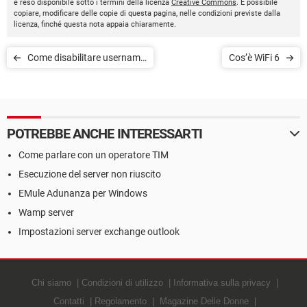
è reso disponibile sotto i termini della licenza
Creative Commons
. È possibile
copiare, modificare delle copie di questa pagina, nelle condizioni previste dalla
licenza, finché questa nota appaia chiaramente.
Come disabilitare username
Cos’è WiFi 6
e password nelle
condivisioni di rete Windows
POTREBBE ANCHE INTERESSARTI
Come parlare con un operatore TIM
Esecuzione del server non riuscito
EMule Adunanza per Windows
Wamp server
Impostazioni server exchange outlook
Chi siamo
Condizioni di utilizzo
Informativa sulla privacy
Contatti
Regolamento
Magazine Delle Donne