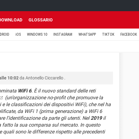
DOWNLOAD
GLOSSARIO
DROID
iOS
WINDOWS 10
INSTAGRAM
WHATSAPP
TIKTOK
FACEBOOK
alle 10:02
da
Antonello Ciccarello
.
nominata
WiFi 6
. È il nuovo standard delle reti
(un’organizzazione no-profit che promuove la
i e le classificazioni dei dispositivi WiFi), che nel ha
ificate, da WiFi 1 (prima generazione) a WiFi 6
are l’identificazione da parte gli utenti. Nel
2019
il
a fatto la sua comparsa sul mercato. In questo
e quali sono le differenze rispetto alle precedenti