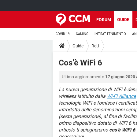
FORUM
GUIDE
COVID-19
GAMING
INTRATTENIMENTO
AN
Guide
Reti
Cos’è WiFi 6
Ultimo aggiornamento
17 giugno 2020 
La nuova generazione di WiFi è de
wireless istituito dalla
Wi-Fi Alliance
tecnologia WiFi e fornisce i certificat
introdotto delle denominazioni sempl
(sesta generazione), al fine di facilit
primo dispositivo dotato di WiFi 6 h
articolo ti spiegheremo
cos’è WiFi 6
generazioni
.