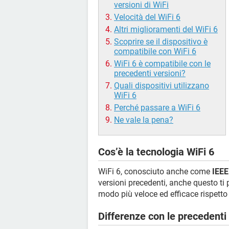
versioni di WiFi
Velocità del WiFi 6
Altri miglioramenti del WiFi 6
Scoprire se il dispositivo è
compatibile con WiFi 6
WiFi 6 è compatibile con le
precedenti versioni?
Quali dispositivi utilizzano
WiFi 6
Perché passare a WiFi 6
Ne vale la pena?
Cos’è la tecnologia WiFi 6
WiFi 6, conosciuto anche come
IEEE
versioni precedenti, anche questo ti p
modo più veloce ed efficace rispetto 
Differenze con le precedenti 