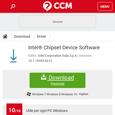
MENU
HOME
COVID-19
GAMING
GUIDE
Download
Driver
INTRATTENIMENTO
ANDROID
COVID-19
GAMING
DOWNLOAD
Intel® Chipset Device Software
iOS
WINDOWS 10
INTRATTENIMENTO
ANDROID
INSTAGRAM
COVID-19
WHATSAPP
GAMING
Editor:
Intel Corporation Italia S.p.A
Versione:
FORUM
iOS
WINDOWS 10
10.1.18383.8213
TIKTOK
INTRATTENIMENTO
FACEBOOK
ANDROID
INSTAGRAM
COVID-19
WHATSAPP
GAMING
GLOSSARIO
HARDWARE
iOS
WINDOWS 10
Download
TIKTOK
INTRATTENIMENTO
FACEBOOK
ANDROID
INSTAGRAM
COVID-19
WHATSAPP
GAMING
Freeware
HARDWARE
iOS
WINDOWS 10
TIKTOK
INTRATTENIMENTO
FACEBOOK
ANDROID
Windows 7 Windows 8 Windows 10
-
Inglese
INSTAGRAM
WHATSAPP
HARDWARE
iOS
WINDOWS 10
TIKTOK
FACEBOOK
INSTAGRAM
WHATSAPP
10
Utile per ogni PC Windows.
/10
HARDWARE