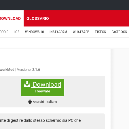
DOWNLOAD
GLOSSARIO
DROID
iOS
WINDOWS 10
INSTAGRAM
WHATSAPP
TIKTOK
FACEBOOK
kworkMod
Versione:
2.1.6
Download
Freeware
Android
-
Italiano
te di gestire dallo stesso schermo sia PC che