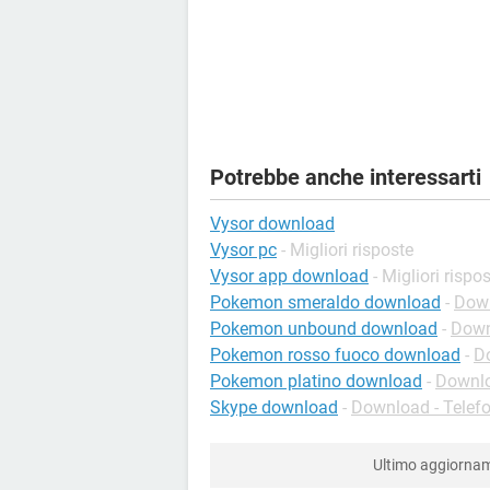
Potrebbe anche interessarti
Vysor download
Vysor pc
- Migliori risposte
Vysor app download
- Migliori rispo
Pokemon smeraldo download
-
Down
Pokemon unbound download
-
Down
Pokemon rosso fuoco download
-
D
Pokemon platino download
-
Downlo
Skype download
-
Download - Telefo
Ultimo aggiorna