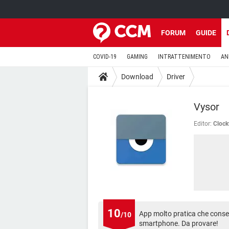
FORUM
GUIDE
COVID-19
GAMING
INTRATTENIMENTO
AN
Download
Driver
Vysor
Editor:
Cloc
10
App molto pratica che consen
/10
smartphone. Da provare!