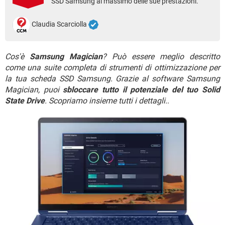
SSD Samsung al massimo delle sue prestazioni.
TIKTOK
FACEBOOK
HARDWARE
Claudia Scarciolla
Cos'è
Samsung Magician
? Può essere meglio descritto
come una suite completa di strumenti di ottimizzazione per
la tua scheda SSD Samsung. Grazie al software Samsung
Magician, puoi
sbloccare tutto il potenziale del tuo Solid
State Drive
. Scopriamo insieme tutti i dettagli.
.