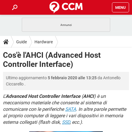
MENU
HOME
COVID-19
GAMING
GUIDE
Guide
Hardware
INTRATTENIMENTO
ANDROID
COVID-19
GAMING
DOWNLOAD
Cos'è l'AHCI (Advanced Host
iOS
WINDOWS 10
INTRATTENIMENTO
ANDROID
Controller Interface)
INSTAGRAM
COVID-19
WHATSAPP
GAMING
FORUM
iOS
WINDOWS 10
TIKTOK
INTRATTENIMENTO
FACEBOOK
ANDROID
Ultimo aggiornamento
5 febbraio 2020 alle 13:25
da
Antonello
INSTAGRAM
COVID-19
WHATSAPP
GAMING
GLOSSARIO
HARDWARE
iOS
Ciccarello
.
WINDOWS 10
TIKTOK
INTRATTENIMENTO
FACEBOOK
ANDROID
INSTAGRAM
COVID-19
WHATSAPP
GAMING
L'
Advanced Host Controller Interface
(
AHCI
) è un
HARDWARE
iOS
WINDOWS 10
meccanismo materiale che consente al sistema di
TIKTOK
INTRATTENIMENTO
FACEBOOK
ANDROID
comunicare con le periferiche
SATA
. In altre parole permette
INSTAGRAM
WHATSAPP
HARDWARE
iOS
WINDOWS 10
al proprio computer di leggere i vari dispositivi in memoria
TIKTOK
FACEBOOK
esterna collegati (flash disk,
SSD
, ecc.)
.
INSTAGRAM
WHATSAPP
HARDWARE