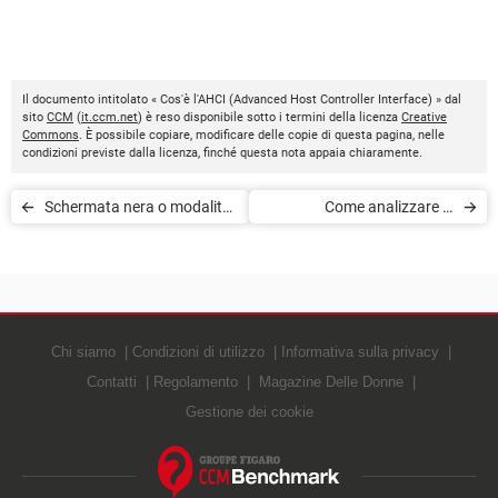
Il documento intitolato « Cos'è l'AHCI (Advanced Host Controller Interface) » dal
sito
CCM
(
it.ccm.net
) è reso disponibile sotto i termini della licenza
Creative
Commons
. È possibile copiare, modificare delle copie di questa pagina, nelle
condizioni previste dalla licenza, finché questa nota appaia chiaramente.
Schermata nera o modalità
Come analizzare le
standby in fase di avvio
componenti hardware del
computer
Chi siamo
Condizioni di utilizzo
Informativa sulla privacy
Contatti
Regolamento
Magazine Delle Donne
Gestione dei cookie