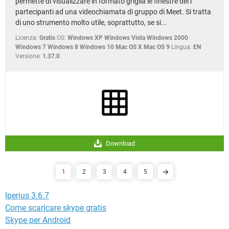
permette di visualizzare in formato griglia le finestre dei i
partecipanti ad una videochiamata di gruppo di Meet. Si tratta
di uno strumento molto utile, soprattutto, se si...
Licenza:
Gratis
OS:
Windows XP Windows Vista Windows 2000
Windows 7 Windows 8 Windows 10 Mac OS X Mac OS 9
Lingua:
EN
Versione:
1.37.0
Download
1
2
3
4
5
Iperius 3.6.7
Come scaricare skype gratis
Skype per Android