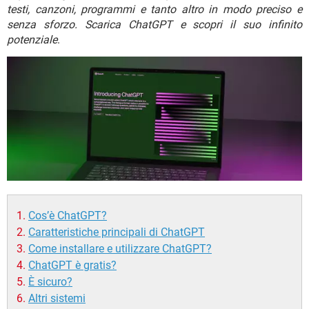
TIKTOK
FACEBOOK
testi, canzoni, programmi e tanto altro in modo preciso e
senza sforzo. Scarica ChatGPT e scopri il suo infinito
HARDWARE
potenziale
.
Cos’è ChatGPT?
Caratteristiche principali di ChatGPT
Come installare e utilizzare ChatGPT?
ChatGPT è gratis?
È sicuro?
Altri sistemi