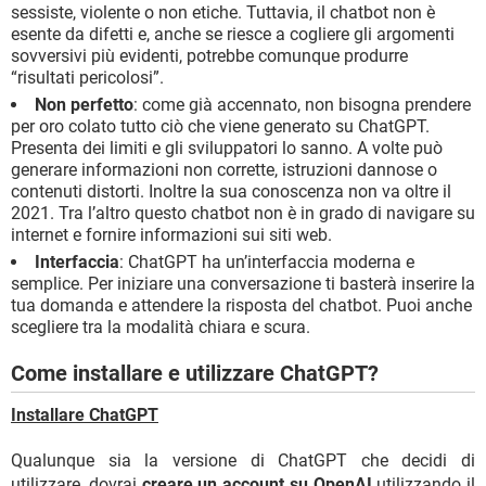
sessiste, violente o non etiche. Tuttavia, il chatbot non è
esente da difetti e, anche se riesce a cogliere gli argomenti
sovversivi più evidenti, potrebbe comunque produrre
“risultati pericolosi”.
Non perfetto
: come già accennato, non bisogna prendere
per oro colato tutto ciò che viene generato su ChatGPT.
Presenta dei limiti e gli sviluppatori lo sanno. A volte può
generare informazioni non corrette, istruzioni dannose o
contenuti distorti. Inoltre la sua conoscenza non va oltre il
2021. Tra l’altro questo chatbot non è in grado di navigare su
internet e fornire informazioni sui siti web.
Interfaccia
: ChatGPT ha un’interfaccia moderna e
semplice. Per iniziare una conversazione ti basterà inserire la
tua domanda e attendere la risposta del chatbot. Puoi anche
scegliere tra la modalità chiara e scura.
Come installare e utilizzare ChatGPT?
Installare ChatGPT
Qualunque sia la versione di ChatGPT che decidi di
utilizzare, dovrai
creare un account su OpenAI
utilizzando il