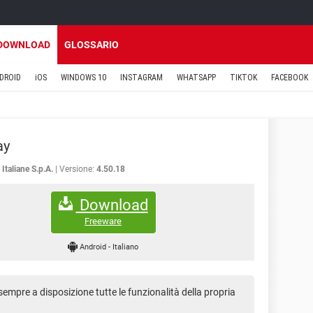
DOWNLOAD
GLOSSARIO
DROID
iOS
WINDOWS 10
INSTAGRAM
WHATSAPP
TIKTOK
FACEBOOK
ay
Italiane S.p.A.
Versione:
4.50.18
Download
Freeware
Android
-
Italiano
 sempre a disposizione tutte le funzionalità della propria