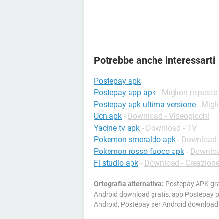
Potrebbe anche interessarti
Postepay apk
Postepay app apk
- Migliori risposte
Postepay apk ultima versione
- Migl
Ucn apk
-
Download - Videogiochi
Yacine tv apk
-
Download - TV
Pokemon smeraldo apk
-
Download -
Pokemon rosso fuoco apk
-
Downloa
Fl studio apk
-
Download - Creazion
Ortografia alternativa:
Postepay APK grat
Android download gratis, app Postepay 
Android, Postepay per Android download 