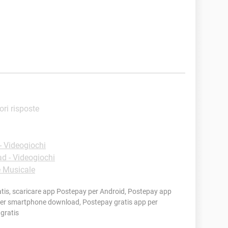
iori risposte
 Videogiochi
d - Videogiochi
e Musicale
is, scaricare app Postepay per Android, Postepay app
per smartphone download, Postepay gratis app per
gratis