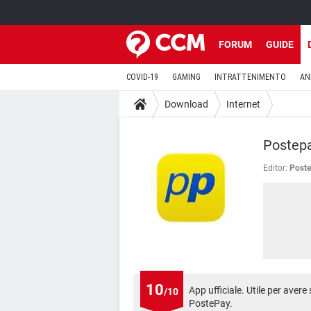
FORUM
GUIDE
COVID-19
GAMING
INTRATTENIMENTO
AN
Download
Internet
Postep
Editor:
Poste 
10
App ufficiale. Utile per avere
/10
PostePay.