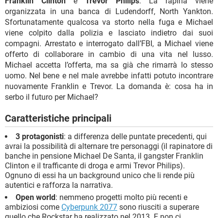
Franklin Clinton
e
Trevor Philips
. La rapina viene
organizzata in una banca di Ludendorff, North Yankton.
Sfortunatamente qualcosa va storto nella fuga e Michael
viene colpito dalla polizia e lasciato indietro dai suoi
compagni. Arrestato e interrogato dall’FBI, a Michael viene
offerto di collaborare in cambio di una vita nel lusso.
Michael accetta l’offerta, ma sa già che rimarrà lo stesso
uomo. Nel bene e nel male avrebbe infatti potuto incontrare
nuovamente Franklin e Trevor. La domanda è: cosa ha in
serbo il futuro per Michael?
Caratteristiche principali
3 protagonisti
: a differenza delle puntate precedenti, qui
avrai la possibilità di alternare tre personaggi (il rapinatore di
banche in pensione Michael De Santa, il gangster Franklin
Clinton e il trafficante di droga e armi Trevor Philips).
Ognuno di essi ha un background unico che li rende più
autentici e rafforza la narrativa.
Open world
: nemmeno progetti molto più recenti e
ambiziosi come
Cyberpunk 2077
sono riusciti a superare
quello che Rockstar ha realizzato nel 2013. E non ci