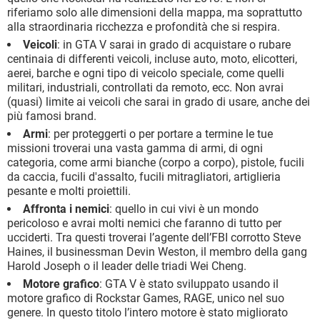
riferiamo solo alle dimensioni della mappa, ma soprattutto
alla straordinaria ricchezza e profondità che si respira.
Veicoli
: in GTA V sarai in grado di acquistare o rubare
centinaia di differenti veicoli, incluse auto, moto, elicotteri,
aerei, barche e ogni tipo di veicolo speciale, come quelli
militari, industriali, controllati da remoto, ecc. Non avrai
(quasi) limite ai veicoli che sarai in grado di usare, anche dei
più famosi brand.
Armi
: per proteggerti o per portare a termine le tue
missioni troverai una vasta gamma di armi, di ogni
categoria, come armi bianche (corpo a corpo), pistole, fucili
da caccia, fucili d'assalto, fucili mitragliatori, artiglieria
pesante e molti proiettili.
Affronta i nemici
: quello in cui vivi è un mondo
pericoloso e avrai molti nemici che faranno di tutto per
ucciderti. Tra questi troverai l’agente dell’FBI corrotto Steve
Haines, il businessman Devin Weston, il membro della gang
Harold Joseph o il leader delle triadi Wei Cheng.
Motore grafico
: GTA V è stato sviluppato usando il
motore grafico di Rockstar Games, RAGE, unico nel suo
genere. In questo titolo l’intero motore è stato migliorato