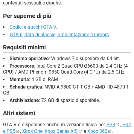
contenuti sessuali e droghe.
Per saperne di più
Codici e trucchi GTA V
.
GTA 6, data di rilascio, ambientazione e rumors
.
Requisiti minimi
Sistema operativo
: Windows 7 o superiore da 64 bit.
Processore
: Intel Core 2 Quad CPU Q6600 da 2,4 GHz (4
CPU) / AMD Phenom 9850 Quad-Core (4 CPU) da 2,5 GHz.
Memoria
: 4 GB di RAM
Scheda grafica
: NVIDIA 9800 GT 1 GB / AMD HD 4870 1
GB.
Archiviazione
: 72 GB di spazio disponibile.
Altri sistemi
GTA V è disponibile anche in versione fisica per
PS3
,
PS4
e PS5
,
Xbox One, Xbox Series X|S
e
Xbox 360
.