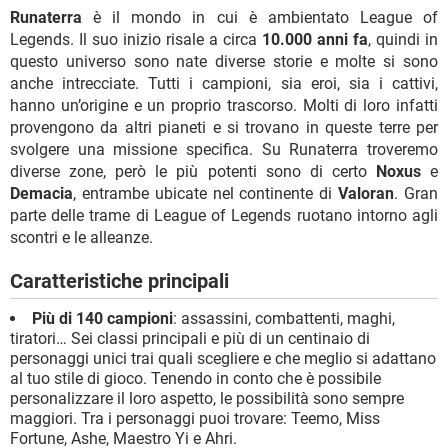
Runaterra
è il mondo in cui è ambientato League of
Legends. Il suo inizio risale a circa
10.000 anni fa
, quindi in
questo universo sono nate diverse storie e molte si sono
anche intrecciate. Tutti i campioni, sia eroi, sia i cattivi,
hanno un’origine e un proprio trascorso. Molti di loro infatti
provengono da altri pianeti e si trovano in queste terre per
svolgere una missione specifica. Su Runaterra troveremo
diverse zone, però le più potenti sono di certo
Noxus
e
Demacia
, entrambe ubicate nel continente di
Valoran
. Gran
parte delle trame di League of Legends ruotano intorno agli
scontri e le alleanze.
Caratteristiche principali
Più di 140 campioni
: assassini, combattenti, maghi,
tiratori… Sei classi principali e più di un centinaio di
personaggi unici trai quali scegliere e che meglio si adattano
al tuo stile di gioco. Tenendo in conto che è possibile
personalizzare il loro aspetto, le possibilità sono sempre
maggiori. Tra i personaggi puoi trovare: Teemo, Miss
Fortune, Ashe, Maestro Yi e Ahri.