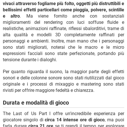
vivaci attraverso fogliame più folto, oggetti più distruttibili e
bellissimi effetti particellari come pioggia, polvere, scintille
e altro
. Ma viene fornito anche con sostanziali
miglioramenti del rendering con luci soffuse fluide e
realistiche, animazioni raffinate, riflessi sbalorditivi, trame di
alta qualità e modelli 3D completamente raffinati per
personaggi e ambienti. Inoltre, man mano che i personaggi
sono stati migliorati, noterai che le macro e le micro
espressioni facciali sono state perfezionate, portando più
tensione durante i dialoghi.
Per quanto riguarda il suono, la maggior parte degli effetti
sonori e delle colonne sonore sono stati riutilizzati dal gioco
originale e i processi di mixaggio e mastering sono stati
rivisti per offrire maggiore fedeltà e chiarezza.
Durata e modalità di gioco
The Last of Us Part I offre un'incredibile esperienza per
giocatore singolo di
circa 14 intense ore di gioco
, ma puoi
farla durare
circa 21 ore
se ti prendi il tempo per esplorare