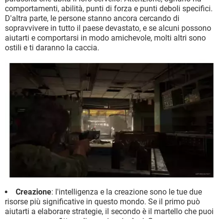
comportamenti, abilità, punti di forza e punti deboli specifici.
D'altra parte, le persone stanno ancora cercando di
sopravvivere in tutto il paese devastato, e se alcuni possono
aiutarti e comportarsi in modo amichevole, molti altri sono
ostili e ti daranno la caccia.
Creazione
: l'intelligenza e la creazione sono le tue due
risorse più significative in questo mondo. Se il primo può
aiutarti a elaborare strategie, il secondo è il martello che puoi