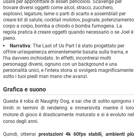
usare per approfittare di esseri pericolosi. Scavenge per
trovare diversi oggetti come alcol, stracci, zucchero,
esplosivi, legature, lame o parti di scarto e assemblali per
creare kit di salute, cocktail molotov, pugnale, potenziamento
corpo a corpo, bomba a chiodo o bomba fumogena. La
regola pratica è creare oggetti quando necessario o se Joel è
pieno.
Narrativa
: The Last of Us Part I è stato progettato per
offrire un'esperienza eminentemente basata sulla trama, e
l'ha davvero inchiodato. In effetti, incontrerai molti
personaggi diversi, ognuno con un background e una
personalità unici, e l'intera storia si svolgerà magnificamente
sotto i tuoi piedi man mano che avanzi.
Grafica e suono
Questa è roba di Naughty Dog, e sai che di solito spingono i
limiti in termini di rendering e immersività mentre il loro
motore di gioco è drasticamente maturato e si è evoluto nel
corso degli anni.
Quindi, otterrai
prestazioni 4k 60fps stabili, ambienti più