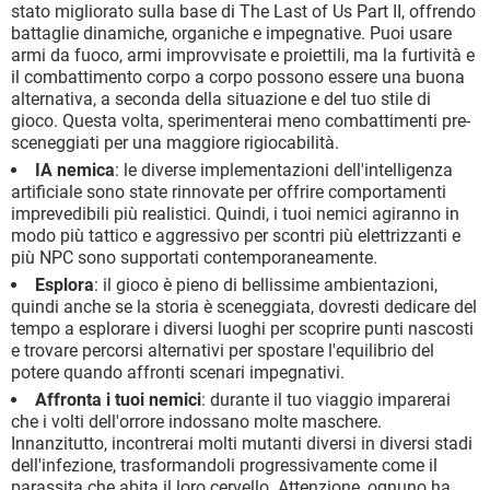
stato migliorato sulla base di The Last of Us Part II, offrendo
battaglie dinamiche, organiche e impegnative. Puoi usare
armi da fuoco, armi improvvisate e proiettili, ma la furtività e
il combattimento corpo a corpo possono essere una buona
alternativa, a seconda della situazione e del tuo stile di
gioco. Questa volta, sperimenterai meno combattimenti pre-
sceneggiati per una maggiore rigiocabilità.
IA nemica
: le diverse implementazioni dell'intelligenza
artificiale sono state rinnovate per offrire comportamenti
imprevedibili più realistici. Quindi, i tuoi nemici agiranno in
modo più tattico e aggressivo per scontri più elettrizzanti e
più NPC sono supportati contemporaneamente.
Esplora
: il gioco è pieno di bellissime ambientazioni,
quindi anche se la storia è sceneggiata, dovresti dedicare del
tempo a esplorare i diversi luoghi per scoprire punti nascosti
e trovare percorsi alternativi per spostare l'equilibrio del
potere quando affronti scenari impegnativi.
Affronta i tuoi nemici
: durante il tuo viaggio imparerai
che i volti dell'orrore indossano molte maschere.
Innanzitutto, incontrerai molti mutanti diversi in diversi stadi
dell'infezione, trasformandoli progressivamente come il
parassita che abita il loro cervello. Attenzione, ognuno ha