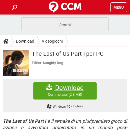
MENU
HOME
COVID-19
GAMING
GUIDE
Download
Videogiochi
INTRATTENIMENTO
ANDROID
COVID-19
GAMING
DOWNLOAD
The Last of Us Part I per PC
iOS
WINDOWS 10
INTRATTENIMENTO
ANDROID
INSTAGRAM
COVID-19
WHATSAPP
GAMING
Editor:
Naughty Dog
FORUM
iOS
WINDOWS 10
TIKTOK
INTRATTENIMENTO
FACEBOOK
ANDROID
INSTAGRAM
COVID-19
WHATSAPP
GAMING
GLOSSARIO
HARDWARE
iOS
WINDOWS 10
Download
TIKTOK
INTRATTENIMENTO
FACEBOOK
ANDROID
INSTAGRAM
COVID-19
WHATSAPP
GAMING
Commercial
(2,3 MB)
HARDWARE
iOS
WINDOWS 10
TIKTOK
INTRATTENIMENTO
FACEBOOK
ANDROID
Windows 10
-
Inglese
INSTAGRAM
WHATSAPP
HARDWARE
iOS
WINDOWS 10
TIKTOK
FACEBOOK
The Last of Us Part I
è il remake di un pluripremiato gioco di
INSTAGRAM
WHATSAPP
azione e avventura ambientato in un mondo post-
HARDWARE