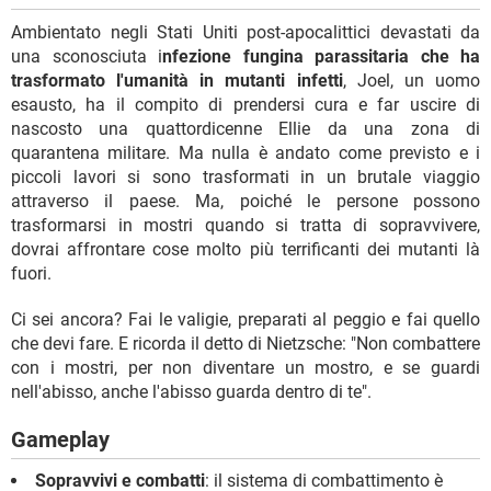
Ambientato negli Stati Uniti post-apocalittici devastati da
una sconosciuta i
nfezione fungina parassitaria che ha
trasformato l'umanità in mutanti infetti
, Joel, un uomo
esausto, ha il compito di prendersi cura e far uscire di
nascosto una quattordicenne Ellie da una zona di
quarantena militare. Ma nulla è andato come previsto e i
piccoli lavori si sono trasformati in un brutale viaggio
attraverso il paese. Ma, poiché le persone possono
trasformarsi in mostri quando si tratta di sopravvivere,
dovrai affrontare cose molto più terrificanti dei mutanti là
fuori.
Ci sei ancora? Fai le valigie, preparati al peggio e fai quello
che devi fare. E ricorda il detto di Nietzsche: "Non combattere
con i mostri, per non diventare un mostro, e se guardi
nell'abisso, anche l'abisso guarda dentro di te".
Gameplay
Sopravvivi e combatti
: il sistema di combattimento è