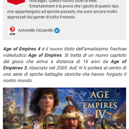
nostalgici. Questo nuovo titolo di Relic
TIKTOK
FACEBOOK
Entertainment è la prova che i giochi di questo tipo
non appartengono ad epoche passate, ma sono ancora molto
HARDWARE
apprezzati dai gamer di tutto il mondo.
Antonello Ciccarello
Age of Empires 4
è il nuovo titolo dell’amatissimo frachise
videoludico
Age of Empires
. Si tratta di un nuovo capitolo
del gioco che arriva a distanza di 16 anni da
Age of
Empieres 3
, rilasciato nel 2005. AoE IV ti porterà al centro di
una serie di epiche battaglie storiche che hanno forgiato il
nostro mondo
.