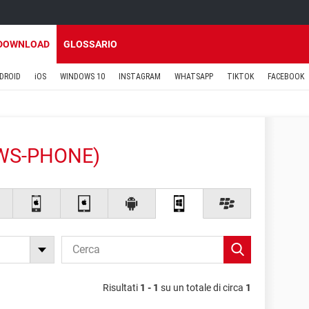
DOWNLOAD
GLOSSARIO
DROID
iOS
WINDOWS 10
INSTAGRAM
WHATSAPP
TIKTOK
FACEBOOK
WS-PHONE)
Risultati
1 - 1
su un totale di circa
1