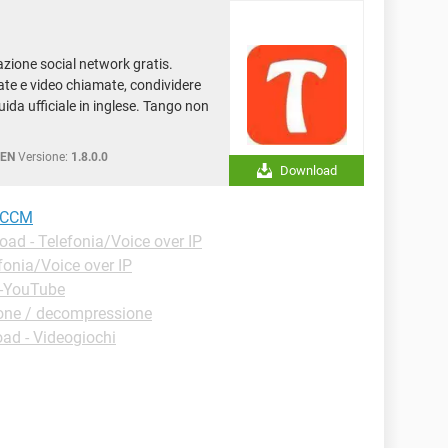
zione social network gratis.
te e video chiamate, condividere
uida ufficiale in inglese. Tango non
EN
Versione:
1.8.0.0
Download
- CCM
ad - Telefonia/Voice over IP
fonia/Voice over IP
 -YouTube
one / decompressione
ad - Videogiochi