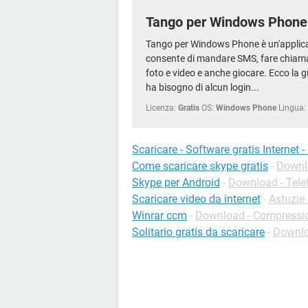
Tango per Windows Phone
Tango per Windows Phone è un'applica
consente di mandare SMS, fare chiama
foto e video e anche giocare. Ecco la g
ha bisogno di alcun login...
Licenza:
Gratis
OS:
Windows Phone
Lingua:
Scaricare - Software gratis Internet 
Come scaricare skype gratis
-
Downlo
Skype per Android
-
Download - Tele
Scaricare video da internet
-
Astuzie
Winrar ccm
-
Download - Compressi
Solitario gratis da scaricare
-
Downlo