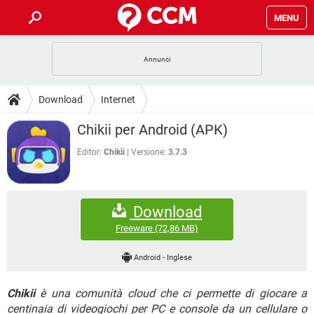
MENU
HOME
COVID-19
GAMING
GUIDE
Download
Internet
INTRATTENIMENTO
ANDROID
COVID-19
GAMING
DOWNLOAD
Chikii per Android (APK)
iOS
WINDOWS 10
INTRATTENIMENTO
ANDROID
INSTAGRAM
COVID-19
WHATSAPP
GAMING
Editor:
Chikii
Versione:
3.7.3
FORUM
iOS
WINDOWS 10
TIKTOK
INTRATTENIMENTO
FACEBOOK
ANDROID
INSTAGRAM
COVID-19
WHATSAPP
GAMING
GLOSSARIO
HARDWARE
iOS
WINDOWS 10
Download
TIKTOK
INTRATTENIMENTO
FACEBOOK
ANDROID
INSTAGRAM
COVID-19
WHATSAPP
GAMING
Freeware
(72,86 MB)
HARDWARE
iOS
WINDOWS 10
TIKTOK
INTRATTENIMENTO
FACEBOOK
ANDROID
Android
-
Inglese
INSTAGRAM
WHATSAPP
HARDWARE
iOS
WINDOWS 10
TIKTOK
FACEBOOK
Chikii
è una comunità cloud che ci permette di giocare a
INSTAGRAM
WHATSAPP
HARDWARE
centinaia di videogiochi per PC e console da un cellulare o