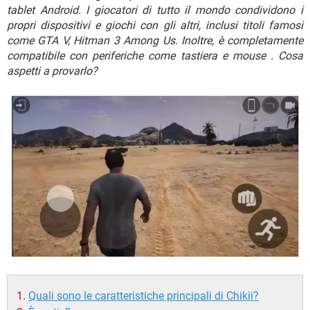
TIKTOK
FACEBOOK
tablet Android. I giocatori di tutto il mondo condividono i
propri dispositivi e giochi con gli altri, inclusi titoli famosi
HARDWARE
come GTA V, Hitman 3 Among Us. Inoltre, è completamente
compatibile con periferiche come tastiera e mouse . Cosa
aspetti a provarlo?
Quali sono le caratteristiche principali di Chikii?