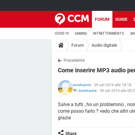
FORUM
GUIDE
COVID-19
GAMING
INTRATTENIMENTO
AN
Forum
Audio digitale
Precedente
Come inserire MP3 audio pe
eurekaone
- 29 set 2016 alle 18:18
eurekaone
-
30 set 2016 alle 09:
Salve a tutti , ho un problemino , no
come posso farlo ? vedo che altri uten
grazie
Share