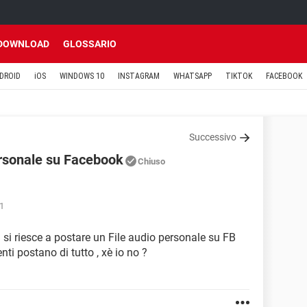
DOWNLOAD
GLOSSARIO
DROID
iOS
WINDOWS 10
INSTAGRAM
WHATSAPP
TIKTOK
FACEBOOK
Successivo
rsonale su Facebook
Chiuso
21
n si riesce a postare un File audio personale su FB
ti postano di tutto , xè io no ?