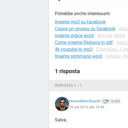
Potrebbe anche interessarti:
Inserire mp3 su facebook
Creare un gruppo su facebook
-
Astu
Inserire indice word
-
Astuzie -Word
Come inserire filigrana in pdf
-
Astuz
4k youtube to mp3
-
Download - Con
Inserire sommario word
-
Astuzie -W
1 risposta
RISPOSTA 1 / 1
Noureddine Bouzidi
15.404
29 set 2016 alle 18:48
Salve,