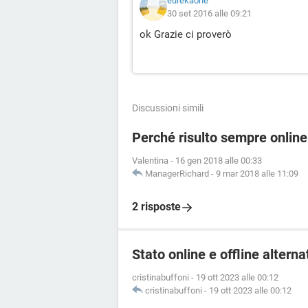
eurekaone
30 set 2016 alle 09:21
ok Grazie ci proverò
Discussioni simili
Perché risulto sempre onli
Valentina
-
16 gen 2018 alle 00:33
ManagerRichard
-
9 mar 2018 alle 11:09
2 risposte
Stato online e offline alter
cristinabuffoni
-
19 ott 2023 alle 00:12
cristinabuffoni
-
19 ott 2023 alle 00:12