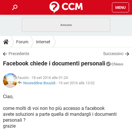
MENU
HOME
COVID-19
GAMING
GUIDE
Forum
Internet
INTRATTENIMENTO
ANDROID
COVID-19
GAMING
DOWNLOAD
Precedente
Successivo
iOS
WINDOWS 10
INTRATTENIMENTO
ANDROID
Facebook chiede i documenti personali
INSTAGRAM
COVID-19
WHATSAPP
GAMING
Chiuso
FORUM
iOS
WINDOWS 10
TIKTOK
INTRATTENIMENTO
FACEBOOK
ANDROID
fausto
- 18 set 2016 alle 01:24
INSTAGRAM
COVID-19
WHATSAPP
GAMING
GLOSSARIO
Noureddine Bouzidi
-
19 set 2016 alle 13:02
HARDWARE
iOS
WINDOWS 10
TIKTOK
INTRATTENIMENTO
FACEBOOK
ANDROID
INSTAGRAM
COVID-19
WHATSAPP
GAMING
Ciao,
HARDWARE
iOS
WINDOWS 10
TIKTOK
INTRATTENIMENTO
FACEBOOK
ANDROID
come molti di voi non ho più accesso a facebook
INSTAGRAM
WHATSAPP
avete soluzioni a parte quella di mandargli i documenti
HARDWARE
iOS
WINDOWS 10
TIKTOK
FACEBOOK
personali ?
INSTAGRAM
WHATSAPP
grazie
HARDWARE