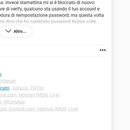
a. invece stamattina mi si è bloccato di nuovo:
re di verify, qualcuno sta usando il tuo account e
edura di reimpostazione password, ma questa volta
. mi dice che ho cambiato password troppe volte...
!?! che posso fare? chi posso contattare?
Altro...
o
-Internet
ccato
-
Astuzie -TikTok
look.com, Hotmail (MSN, Live)
e -WhatsApp
uzie -Outlook.com, Hotmail (MSN, Live)