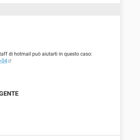
staff di hotmail può aiutarti in questo caso:
s=04
RGENTE