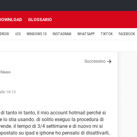
DOWNLOAD
GLOSSARIO
DROID
iOS
WINDOWS 10
INSTAGRAM
WHATSAPP
TIKTOK
FACEBOOK
Successivo
Chiuso
lle 18:13
di tanto in tanto, il mio account hotmail perché si
lo stia usando. di solito eseguo la procedura di
ende. il tempo di 3/4 settimane e di nuovo mi si
postato su ipad e iphone ho pensato di disattivarli,