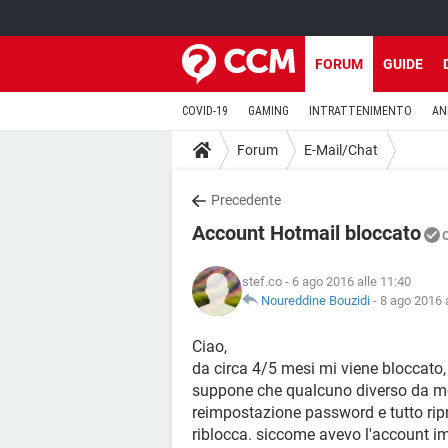
FORUM
GUIDE
COVID-19
GAMING
INTRATTENIMENTO
AN
Forum
E-Mail/Chat
Precedente
Account Hotmail bloccato
stef.co
- 6 ago 2016 alle 11:40
Noureddine Bouzidi
-
8 ago 2016 a
Ciao,
da circa 4/5 mesi mi viene bloccato, 
suppone che qualcuno diverso da me 
reimpostazione password e tutto ripr
riblocca. siccome avevo l'account im