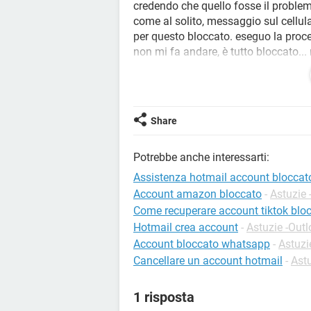
credendo che quello fosse il problem
come al solito, messaggio sul cellula
per questo bloccato. eseguo la proc
non mi fa andare, è tutto bloccato..
ma se sono loro che me la bloccano?
Share
Potrebbe anche interessarti:
Assistenza hotmail account bloccat
Account amazon bloccato
-
Astuzie 
Come recuperare account tiktok blo
Hotmail crea account
-
Astuzie -Out
Account bloccato whatsapp
-
Astuzi
Cancellare un account hotmail
-
Ast
1 risposta