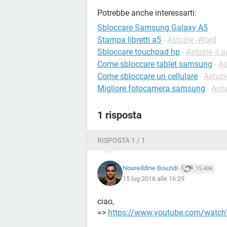
Potrebbe anche interessarti:
Sbloccare Samsung Galaxy A5
Stampa libretti a5
-
Astuzie -Word
Sbloccare touchpad hp
-
Astuzie -La
Come sbloccare tablet samsung
-
As
Come sbloccare un cellulare
-
Astuzi
Migliore fotocamera samsung
-
Astu
1 risposta
RISPOSTA 1 / 1
Noureddine Bouzidi
15.404
15 lug 2016 alle 16:29
ciao,
=>
https://www.youtube.com/watc