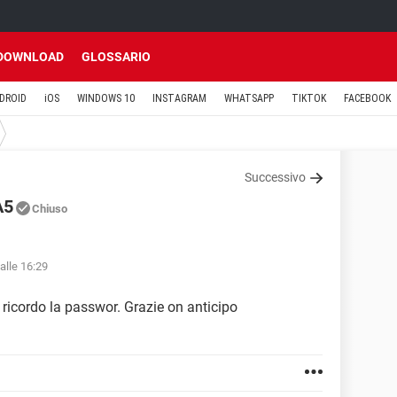
DOWNLOAD
GLOSSARIO
DROID
iOS
WINDOWS 10
INSTAGRAM
WHATSAPP
TIKTOK
FACEBOOK
Successivo
A5
Chiuso
alle 16:29
 ricordo la passwor. Grazie on anticipo