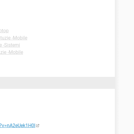
ptop
tuzie -Mobile
e -Sistemi
zie -Mobile
h?v=nA2eUek1H0I