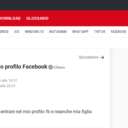
DOWNLOAD
GLOSSARIO
DROID
iOS
WINDOWS 10
INSTAGRAM
WHATSAPP
TIKTOK
FACEBOOK
Successivo
io profilo Facebook
Chiuso
6 alle 18:37
alle 20:07
 entrare nel mio profilo fb e neanche mia figlia