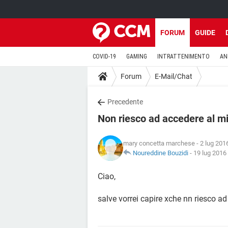
FORUM
GUIDE
COVID-19
GAMING
INTRATTENIMENTO
AN
Forum
E-Mail/Chat
Precedente
Non riesco ad accedere al m
mary concetta marchese
- 2 lug 201
Noureddine Bouzidi
-
19 lug 2016 
Ciao,
salve vorrei capire xche nn riesco ad