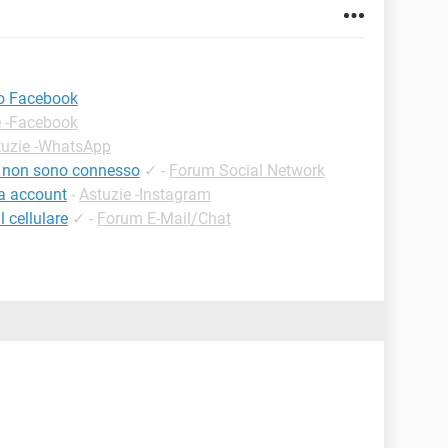
lo Facebook
e -Facebook
tuzie -WhatsApp
e non sono connesso
✓
-
Forum Social Network
a account
-
Astuzie -Instagram
 cellulare
✓
-
Forum E-Mail/Chat