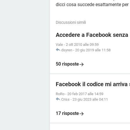
dicci cosa succede esattamente per
Discussioni simili
Accedere a Facebook senza r
Vale
-
2 ott 2010 alle 09:59
dsyren
-
20 giu 2019 alle 11:58
50 risposte
Facebook il codice mi arriva
RoRo
-
20 feb 2017 alle 14:59
Criss
-
23 giu 2023 alle 04:11
17 risposte