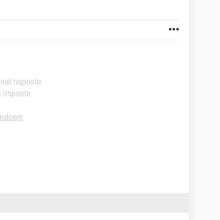
liori risposte
i risposte
indows