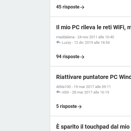
45 risposte
Il mio PC rileva le reti WiFi,
maddalena
-
24 nov 2011 alle 10:40
Luzzy
-
12 dic 2019 alle 18:54
94 risposte
Riattivare puntatore PC Win
Attila100
-
19 mar 2017 alle 09:11
n00r
-
28 mar 2017 alle 16:19
5 risposte
È sparito il touchpad dal mio