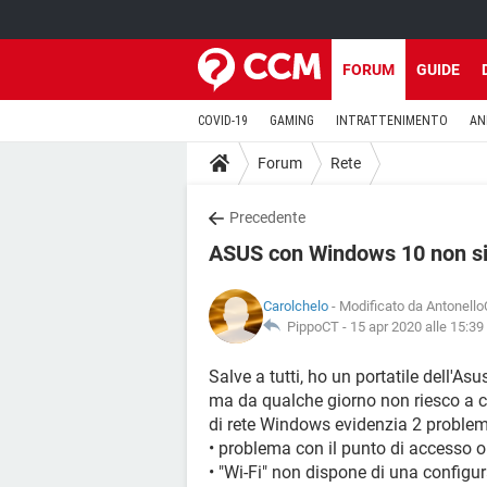
FORUM
GUIDE
COVID-19
GAMING
INTRATTENIMENTO
AN
Forum
Rete
Precedente
ASUS con Windows 10 non si
Carolchelo
- Modificato da Antonello
PippoCT -
15 apr 2020 alle 15:39
Salve a tutti, ho un portatile dell'
ma da qualche giorno non riesco a c
di rete Windows evidenzia 2 problem
• problema con il punto di accesso o
• "Wi-Fi" non dispone di una configu