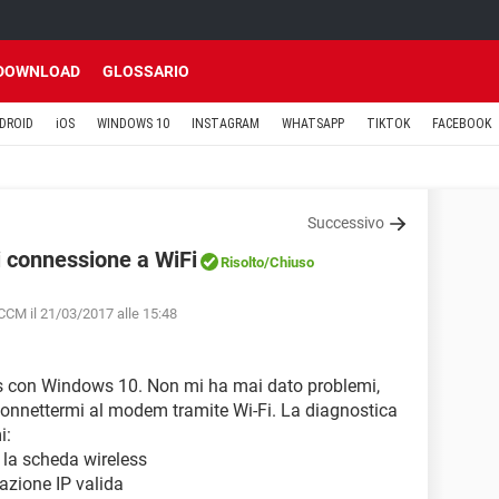
DOWNLOAD
GLOSSARIO
DROID
iOS
WINDOWS 10
INSTAGRAM
WHATSAPP
TIKTOK
FACEBOOK
Successivo
 connessione a WiFi
Risolto
/Chiuso
CCM il 21/03/2017 alle 15:48
Asus con Windows 10. Non mi ha mai dato problemi,
onnettermi al modem tramite Wi-Fi. La diagnostica
i:
 la scheda wireless
razione IP valida