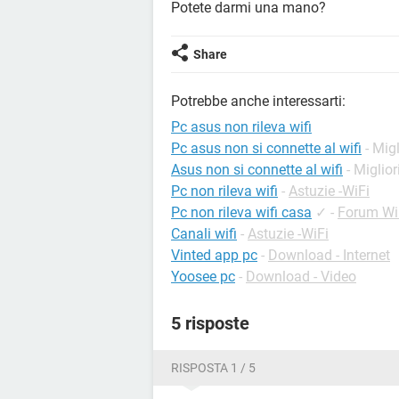
Potete darmi una mano?
Share
Potrebbe anche interessarti:
Pc asus non rileva wifi
Pc asus non si connette al wifi
- Mig
Asus non si connette al wifi
- Miglior
Pc non rileva wifi
-
Astuzie -WiFi
Pc non rileva wifi casa
✓
-
Forum W
Canali wifi
-
Astuzie -WiFi
Vinted app pc
-
Download - Internet
Yoosee pc
-
Download - Video
5 risposte
RISPOSTA 1 / 5