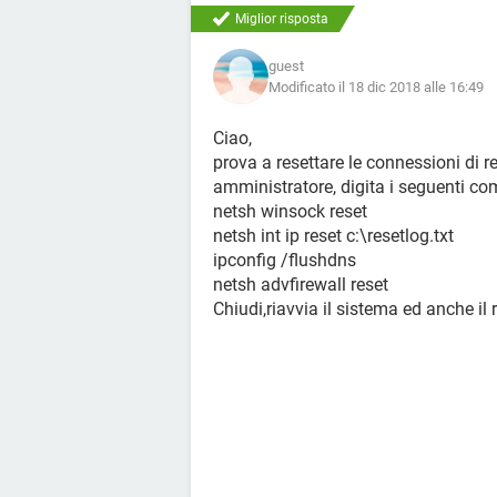
Miglior risposta
guest
Modificato il 18 dic 2018 alle 16:49
Ciao,
prova a resettare le connessioni di 
amministratore, digita i seguenti co
netsh winsock reset
netsh int ip reset c:\resetlog.txt
ipconfig /flushdns
netsh advfirewall reset
Chiudi,riavvia il sistema ed anche il r